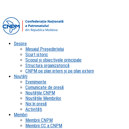
Despre
Mesajul Președintelui
Scurt istoric
Scopul şi obiectivele principale
Structura organizatorică
CNPM pe plan intern şi pe plan extern
Noutăți
Evenimente
Comunicate de presă
Noutățile CNPM
Noutățile Membrilor
Noi în presă
Activități
Membri
Membrii CNPM
Membrii CC a CNPM