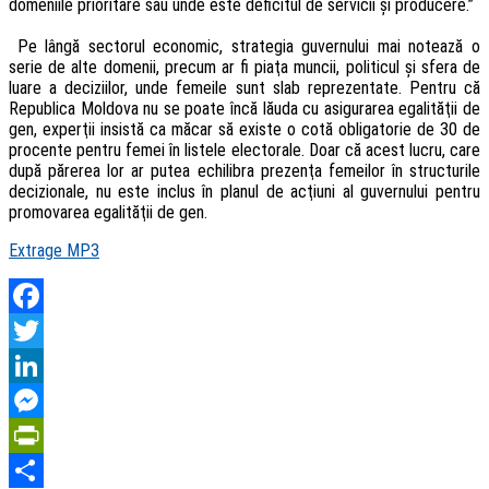
domeniile prioritare sau unde este deficitul de servicii şi producere.”
Pe lângă sectorul economic, strategia guvernului mai notează o
serie de alte domenii, precum ar fi piaţa muncii, politicul şi sfera de
luare a deciziilor, unde femeile sunt slab reprezentate. Pentru că
Republica Moldova nu se poate încă lăuda cu asigurarea egalităţii de
gen, experţii insistă ca măcar să existe o cotă obligatorie de 30 de
procente pentru femei în listele electorale. Doar că acest lucru, care
după părerea lor ar putea echilibra prezenţa femeilor în structurile
decizionale, nu este inclus în planul de acţiuni al guvernului pentru
promovarea egalităţii de gen.
Extrage MP3
Facebook
Twitter
LinkedIn
Messenger
PrintFriendly