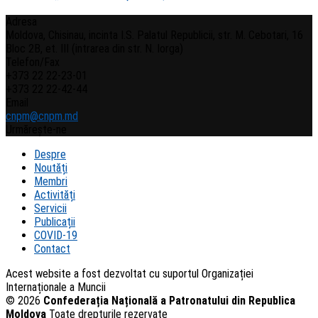
Adresa
Moldova, Chisinau, incinta I.S. Palatul Republicii, str. M. Cebotari, 16
Bloc 2B, et. III (intrarea din str. N. Iorga)
Telefon/Fax
+373 22 22-23-01
+373 22 22-42-44
Email
cnpm@cnpm.md
Urmărește-ne
Despre
Noutăți
Membri
Activități
Servicii
Publicații
COVID-19
Contact
Acest website a fost dezvoltat cu suportul Organizației
Internaționale a Muncii
© 2026
Confederația Națională a Patronatului din Republica
Moldova
Toate drepturile rezervate