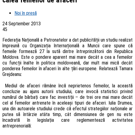
Noi în presă
24 September 2013
45
Federația Națională a Patronatelor a dat publicității un studiu realizat
împreună cu Organizația Internațională a Muncii care spune că
femeile formează 27 la sută dintre întreprinzătorii din Republica
Moldova. Este o pondere aparent mai mare decât a cea a femeilor
cu funcții înalte în politica moldoveană, dar mult mai mică decât
ponderea femeilor în afaceri în alte țări europene. Relatează Tamara
Grejdeanu:
Mediul de afaceri rămâne încă neprietenos femeilor, la această
concluzie au ajuns autorii studiului, care invocă statistici privind
numărul de bărbaţi care fac investiţii – de trei ore mai mare decât
cel al femeilor antrenate în aceleaşi tipuri de afaceri. Iulia Drumea,
una din autoarele studiului crede că efectul strategiilor naţionale ar
putea să întârzie atâta timp, cât dimensiunea de gen nu este
încadrată în legislaţia care reglementează activitatea
antreprenorială: