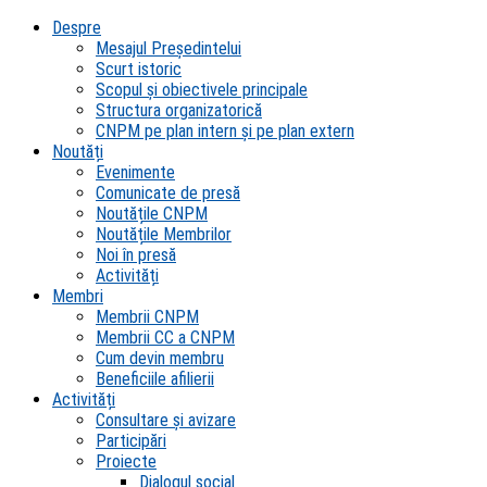
Despre
Mesajul Președintelui
Scurt istoric
Scopul şi obiectivele principale
Structura organizatorică
CNPM pe plan intern şi pe plan extern
Noutăți
Evenimente
Comunicate de presă
Noutățile CNPM
Noutățile Membrilor
Noi în presă
Activități
Membri
Membrii CNPM
Membrii CC a CNPM
Cum devin membru
Beneficiile afilierii
Activități
Consultare și avizare
Participări
Proiecte
Dialogul social