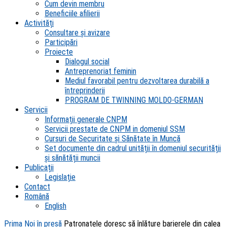
Cum devin membru
Beneficiile afilierii
Activități
Consultare și avizare
Participări
Proiecte
Dialogul social
Antreprenoriat feminin
Mediul favorabil pentru dezvoltarea durabilă a
întreprinderii
PROGRAM DE TWINNING MOLDO-GERMAN
Servicii
Informații generale CNPM
Servicii prestate de CNPM in domeniul SSM
Cursuri de Securitate și Sănătate în Muncă
Set documente din cadrul unității în domeniul securității
și sănătății muncii
Publicații
Legislație
Contact
Română
English
Prima
Noi în presă
Patronatele doresc să înlăture barierele din calea