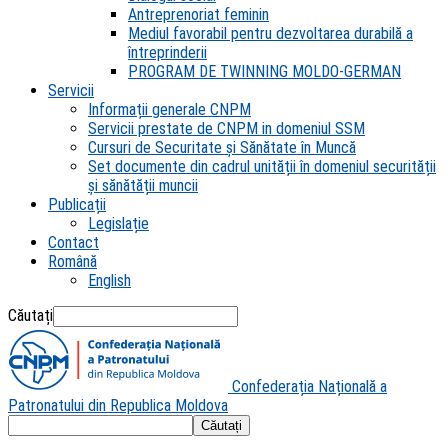
Antreprenoriat feminin
Mediul favorabil pentru dezvoltarea durabilă a
întreprinderii
PROGRAM DE TWINNING MOLDO-GERMAN
Servicii
Informații generale CNPM
Servicii prestate de CNPM in domeniul SSM
Cursuri de Securitate și Sănătate în Muncă
Set documente din cadrul unității în domeniul securității
și sănătății muncii
Publicații
Legislație
Contact
Română
English
Căutați
Confederația Națională a
Patronatului din Republica Moldova