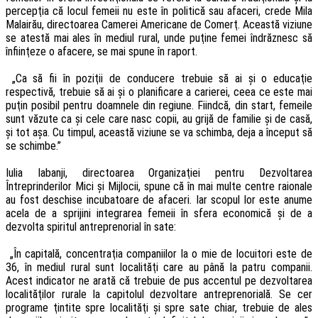
percepţia că locul femeii nu este în politică sau afaceri, crede Mila
Malairău, directoarea Camerei Americane de Comerţ. Această viziune
se atestă mai ales în mediul rural, unde puţine femei îndrăznesc să
înfiinţeze o afacere, se mai spune în raport.
„Ca să fii în poziţii de conducere trebuie să ai şi o educaţie
respectivă, trebuie să ai şi o planificare a carierei, ceea ce este mai
puţin posibil pentru doamnele din regiune. Fiindcă, din start, femeile
sunt văzute ca şi cele care nasc copii, au grijă de familie şi de casă,
şi tot aşa. Cu timpul, această viziune se va schimba, deja a început să
se schimbe.”
Iulia Iabanji, directoarea Organizaţiei pentru Dezvoltarea
Întreprinderilor Mici şi Mijlocii, spune că în mai multe centre raionale
au fost deschise incubatoare de afaceri. Iar scopul lor este anume
acela de a sprijini integrarea femeii în sfera economică şi de a
dezvolta spiritul antreprenorial în sate:
„În capitală, concentraţia companiilor la o mie de locuitori este de
36, în mediul rural sunt localităţi care au până la patru companii.
Acest indicator ne arată că trebuie de pus accentul pe dezvoltarea
localităţilor rurale la capitolul dezvoltare antreprenorială. Se cer
programe ţintite spre localităţi şi spre sate chiar, trebuie de ales