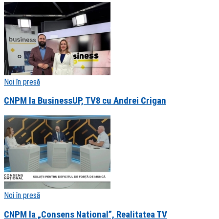
Noi în presă
CNPM la BusinessUP, TV8 cu Andrei Crigan
Noi în presă
CNPM la „Consens Național”, Realitatea TV