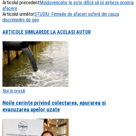
Articolul precedent
Moldovencelor le este dificil să îşi iniţieze propria
Share
afacere
Articolul următor
STUDIU: Femeile de afaceri suferă din cauza
discriminării de gen
ARTICOLE SIMILARE
DE LA ACELAȘI AUTOR
Noi în presă
Noile cerințe privind colectarea, epurarea și
evacuzarea apelor uzate