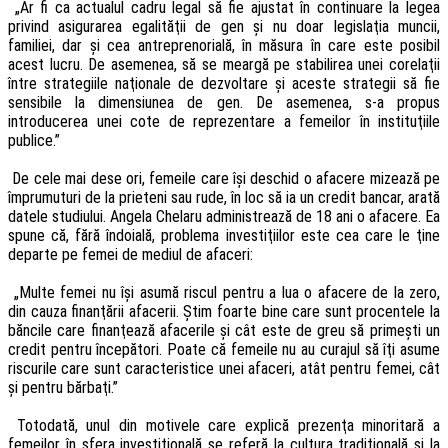
„Ar fi ca actualul cadru legal să fie ajustat în continuare la legea
privind asigurarea egalităţii de gen şi nu doar legislaţia muncii,
familiei, dar şi cea antreprenorială, în măsura în care este posibil
acest lucru. De asemenea, să se meargă pe stabilirea unei corelaţii
între strategiile naţionale de dezvoltare şi aceste strategii să fie
sensibile la dimensiunea de gen. De asemenea, s-a propus
introducerea unei cote de reprezentare a femeilor în instituţiile
publice.”
De cele mai dese ori, femeile care îşi deschid o afacere mizează pe
împrumuturi de la prieteni sau rude, în loc să ia un credit bancar, arată
datele studiului. Angela Chelaru administrează de 18 ani o afacere. Ea
spune că, fără îndoială, problema investiţiilor este cea care le ţine
departe pe femei de mediul de afaceri:
„Multe femei nu îşi asumă riscul pentru a lua o afacere de la zero,
din cauza finanţării afacerii. Ştim foarte bine care sunt procentele la
băncile care finanţează afacerile şi cât este de greu să primeşti un
credit pentru începători. Poate că femeile nu au curajul să îţi asume
riscurile care sunt caracteristice unei afaceri, atât pentru femei, cât
şi pentru bărbaţi.”
Totodată, unul din motivele care explică prezenţa minoritară a
femeilor în sfera investiţională se referă la cultura tradiţională şi la