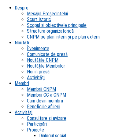
Despre
Mesajul Președintelui
Scurt istoric
Scopul şi obiectivele principale
Structura organizatorică
CNPM pe plan intern şi pe plan extern
Noutăți
Evenimente
Comunicate de presă
Noutățile CNPM
Noutățile Membrilor
Noi în presă
Activități
Membri
Membrii CNPM
Membrii CC a CNPM
Cum devin membru
Beneficiile afilierii
Activități
Consultare și avizare
Participări
Proiecte
Dialogul social