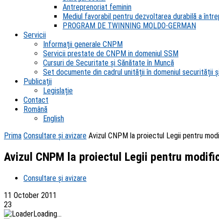
Antreprenoriat feminin
Mediul favorabil pentru dezvoltarea durabilă a întrep
PROGRAM DE TWINNING MOLDO-GERMAN
Servicii
Informații generale CNPM
Servicii prestate de CNPM in domeniul SSM
Cursuri de Securitate și Sănătate în Muncă
Set documente din cadrul unității în domeniul securității și
Publicații
Legislație
Contact
Română
English
Prima
Consultare și avizare
Avizul CNPM la proiectul Legii pentru modif
Avizul CNPM la proiectul Legii pentru modific
Consultare și avizare
11 October 2011
23
Loading...