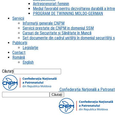
Antreprenoriat feminin
Mediul favorabil pentru dezvoltarea durabilă a întrep
PROGRAM DE TWINNING MOLDO-GERMAN
Servicii
Informații generale CNPM
Servicii prestate de CNPM in domeniul SSM
Cursuri de Securitate și Sănătate în Muncă
Set documente din cadrul unității în domeniul securității și
Publicații
Legislație
Contact
Română
English
Căutați
Confederația Națională a Patronat