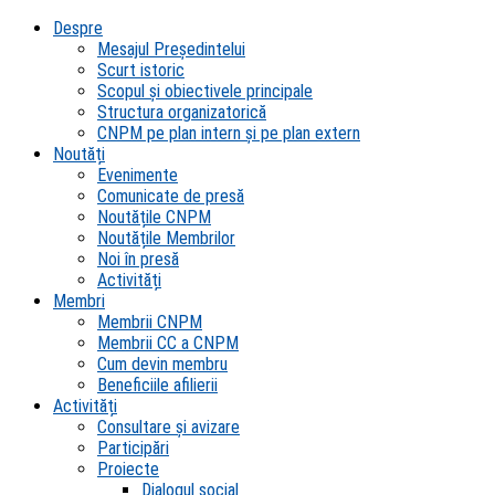
Despre
Mesajul Președintelui
Scurt istoric
Scopul şi obiectivele principale
Structura organizatorică
CNPM pe plan intern şi pe plan extern
Noutăți
Evenimente
Comunicate de presă
Noutățile CNPM
Noutățile Membrilor
Noi în presă
Activități
Membri
Membrii CNPM
Membrii CC a CNPM
Cum devin membru
Beneficiile afilierii
Activități
Consultare și avizare
Participări
Proiecte
Dialogul social