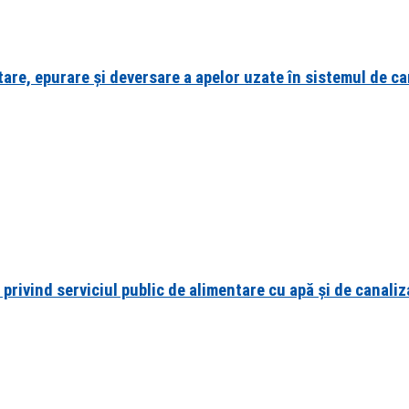
are, epurare și deversare a apelor uzate în sistemul de can
privind serviciul public de alimentare cu apă și de canaliz