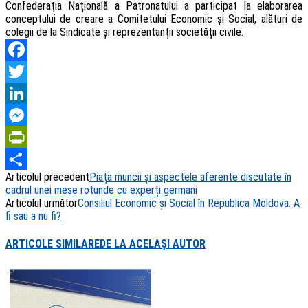
Confederația Națională a Patronatului a participat la elaborarea
conceptului de creare a Comitetului Economic și Social, alături de
colegii de la Sindicate și reprezentanții societății civile.
Facebook
Twitter
LinkedIn
Messenger
PrintFriendly
Articolul precedent
Piața muncii și aspectele aferente discutate în
Share
cadrul unei mese rotunde cu experți germani
Articolul următor
Consiliul Economic și Social în Republica Moldova. A
fi sau a nu fi?
ARTICOLE SIMILARE
DE LA ACELAȘI AUTOR