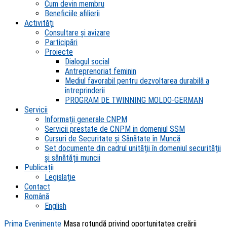
Cum devin membru
Beneficiile afilierii
Activități
Consultare și avizare
Participări
Proiecte
Dialogul social
Antreprenoriat feminin
Mediul favorabil pentru dezvoltarea durabilă a
întreprinderii
PROGRAM DE TWINNING MOLDO-GERMAN
Servicii
Informații generale CNPM
Servicii prestate de CNPM in domeniul SSM
Cursuri de Securitate și Sănătate în Muncă
Set documente din cadrul unității în domeniul securității
și sănătății muncii
Publicații
Legislație
Contact
Română
English
Prima
Evenimente
Masa rotundă privind oportunitatea creării