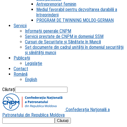
Antreprenoriat feminin
Mediul favorabil pentru dezvoltarea durabilă a
întreprinderii
PROGRAM DE TWINNING MOLDO-GERMAN
Servicii
Informații generale CNPM
Servicii prestate de CNPM in domeniul SSM
Cursuri de Securitate și Sănătate în Muncă
Set documente din cadrul unității în domeniul securității
și sănătății muncii
Publicații
Legislație
Contact
Română
English
Căutați
Confederația Națională a
Patronatului din Republica Moldova