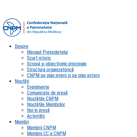
Despre
Mesajul Președintelui
Scurt istoric
Scopul şi obiectivele principale
Structura organizatorică
CNPM pe plan intern şi pe plan extern
Noutăți
Evenimente
Comunicate de presă
Noutățile CNPM
Noutățile Membrilor
Noi în presă
Activități
Membri
Membrii CNPM
Membrii CC a CNPM