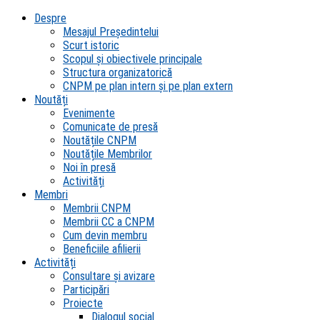
Despre
Mesajul Președintelui
Scurt istoric
Scopul şi obiectivele principale
Structura organizatorică
CNPM pe plan intern şi pe plan extern
Noutăți
Evenimente
Comunicate de presă
Noutățile CNPM
Noutățile Membrilor
Noi în presă
Activități
Membri
Membrii CNPM
Membrii CC a CNPM
Cum devin membru
Beneficiile afilierii
Activități
Consultare și avizare
Participări
Proiecte
Dialogul social