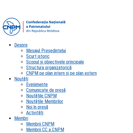
Despre
Mesajul Președintelui
Scurt istoric
Scopul şi obiectivele principale
Structura organizatorică
CNPM pe plan intern şi pe plan extern
Noutăți
Evenimente
Comunicate de presă
Noutățile CNPM
Noutățile Membrilor
Noi în presă
Activități
Membri
Membrii CNPM
Membrii CC a CNPM