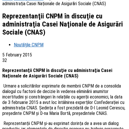
administraţia Casei Naţionale de Asigurări Sociale (CNAS)
Reprezentanţii CNPM în discuţie cu
administraţia Casei Naţionale de Asigurări
Sociale (CNAS)
Noutățile CNPM
5 February 2015
32
Reprezentanţii CNPM în discuţie cu administraţia Casei
Naţionale de Asigurări Sociale (CNAS)
Urmare a solicitărilor exprimate de membrii CNPM de a consolida
dialogul cu factorii de decizie în vederea eliminării anumitor
incertitudini şi constrângeri în relaţiile cu agenţii economici, la data
de 3 februarie 2015 a avut loc întâlnirea experţilor Confederaţiei cu
administraţia CNAS. Şedinţa a fost prezidată de D-l Leonid Cerescu,
preşedinte CNPM şi D-na Maria Bortă, preşedintele CNAS.
Reprezentanţii CNPM şi-au exprimat dorinţa de a avea un dialog
productiv, iar elementele de discuţie propuse nu trebuie percepute