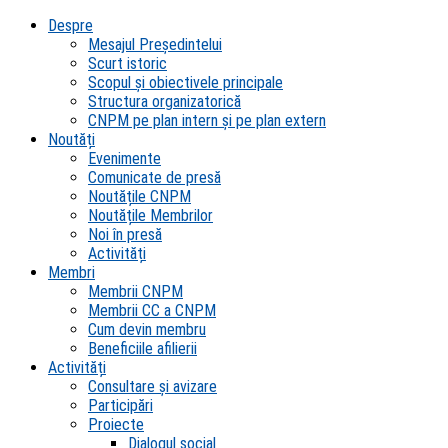
Despre
Mesajul Președintelui
Scurt istoric
Scopul şi obiectivele principale
Structura organizatorică
CNPM pe plan intern şi pe plan extern
Noutăți
Evenimente
Comunicate de presă
Noutățile CNPM
Noutățile Membrilor
Noi în presă
Activități
Membri
Membrii CNPM
Membrii CC a CNPM
Cum devin membru
Beneficiile afilierii
Activități
Consultare și avizare
Participări
Proiecte
Dialogul social