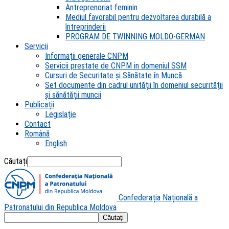
Antreprenoriat feminin
Mediul favorabil pentru dezvoltarea durabilă a
întreprinderii
PROGRAM DE TWINNING MOLDO-GERMAN
Servicii
Informații generale CNPM
Servicii prestate de CNPM in domeniul SSM
Cursuri de Securitate și Sănătate în Muncă
Set documente din cadrul unității în domeniul securității
și sănătății muncii
Publicații
Legislație
Contact
Română
English
Căutați
Confederația Națională a
Patronatului din Republica Moldova