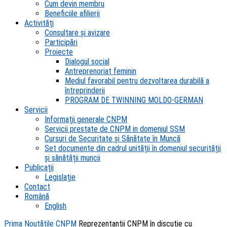
Cum devin membru
Beneficiile afilierii
Activități
Consultare și avizare
Participări
Proiecte
Dialogul social
Antreprenoriat feminin
Mediul favorabil pentru dezvoltarea durabilă a
întreprinderii
PROGRAM DE TWINNING MOLDO-GERMAN
Servicii
Informații generale CNPM
Servicii prestate de CNPM in domeniul SSM
Cursuri de Securitate și Sănătate în Muncă
Set documente din cadrul unității în domeniul securității
și sănătății muncii
Publicații
Legislație
Contact
Română
English
Prima
Noutățile CNPM
Reprezentanţii CNPM în discuţie cu