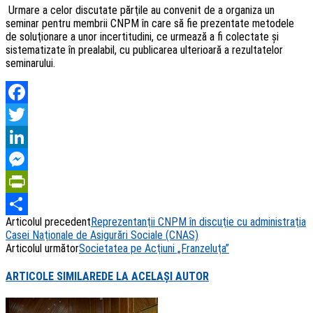
Urmare a celor discutate părţile au convenit de a organiza un
seminar pentru membrii CNPM în care să fie prezentate metodele
de soluţionare a unor incertitudini, ce urmează a fi colectate şi
sistematizate în prealabil, cu publicarea ulterioară a rezultatelor
seminarului.
Facebook
Twitter
LinkedIn
Messenger
PrintFriendly
Articolul precedent
Reprezentanţii CNPM în discuţie cu administraţia
Share
Casei Naţionale de Asigurări Sociale (CNAS)
Articolul următor
Societatea pe Acţiuni „Franzeluţa”
ARTICOLE SIMILARE
DE LA ACELAȘI AUTOR