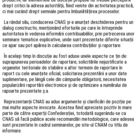
drept critici la adresa autorităţii, fiind venite din activitatea practică,
ci mai curând drept semnale pentru îmbunătăţirea proceselor.
La rândul său, conducerea CNAS şi-a anunţat deschiderea pentru un
dialog constructiv, menţionând eforturile pe care le întreprinde
autoritatea în vederea informării contribuabililor, prin petrecerea unor
seminare tematice explicative, unde sunt prezentate diferite situaţii
ce apar sau pot apărea în calcularea contribuţiilor şi raportare.
În acelaşi timp în discuţie au fost aduse unele aspecte ce ţin de:
suprapunerea perioadelor de raportare; solicitările nejustificate a
organelor teritoriale de stabilire a altor termeni de raportare în
raport cu cele anunţate oficial; solicitarea prezentării a unor date
suplimentare, pe lângă cele din câmpurile obligatorii; necesitatea
popularizării raportării electronice şi de optimizare a numărului de
rapoarte prezentate ş.a.
Reprezentanţii CNAS au adus argumente şi clarificări de poziţie pe
mai multe aspecte invocate. Acestea fiind apreciate pozitiv în mare
parte de către experţii Confederaţiei, totodată sugerându-se ca
CNAS să facă publice acele recomandări metodologice, care adesea
sunt prezentate în cadrul seminarelor, pe site-ul CNAM cu titlu de
informare.