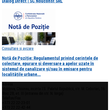
Dialog Direct | SC Nouconst SRL
Consultare și avizare
Notă de Poziție: Regulamentul privind cerințele de
colectare, epurare și deversare a apelor uzate în
sistemul de canalizare și/sau în emisare pentru
localitățile urbane...
Adresa
Moldova, Chisinau, incinta I.S. Palatul Republicii, str. M. Cebotari, 16
Bloc 2B, et. III (intrarea din str. N. Iorga)
Telefon/Fax
+373 22 22-23-01
+373 22 22-42-44