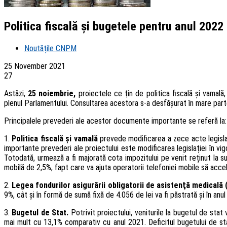
Politica fiscală şi bugetele pentru anul 2022
Noutățile CNPM
25 November 2021
27
Astăzi,
25 noiembrie,
proiectele ce ţin de politica fiscală şi vamală
plenul Parlamentului. Consultarea acestora s-a desfăşurat în mare part
Principalele prevederi ale acestor documente importante se referă la:
1.
Politica fiscală şi vamală
prevede modificarea a zece acte legislati
importante prevederi ale proiectului este modificarea legislației în vigo
Totodată, urmează a fi majorată cota impozitului pe venit reținut la s
mobilă de 2,5%, fapt care va ajuta operatorii telefoniei mobile să acce
2.
Legea fondurilor asigurării obligatorii de asistenţă medical
9%, cât și în formă de sumă fixă de 4.056 de lei va fi păstrată și în a
3.
Bugetul de Stat.
Potrivit proiectului, veniturile la bugetul de stat 
mai mult cu 13,1% comparativ cu anul 2021. Deficitul bugetului de st