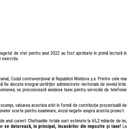
, bugetul de stat pentru anul 2022 au fost aprobate în primă lectură în
 exerciţiu.
vamal, Codul contravențional al Republicii Moldova ș.a. Printre cele mai
ie alocate integral unităților administrativ-teritoriale de nivelul întâi.
asemenea, se preconizează anularea taxei pentru serviciile de telefonie
 scumpi, valoarea acesteia atât în formă de contribuție procentuală de
menelor scurte pentru examinare, avizul negativ asupra acestui proiect.
ă de anul curent. Cheltuielile totale sunt estimate la 65,2 miliarde de lei,
r se datorează, în principal, încasărilor din impozite și taxe!
La