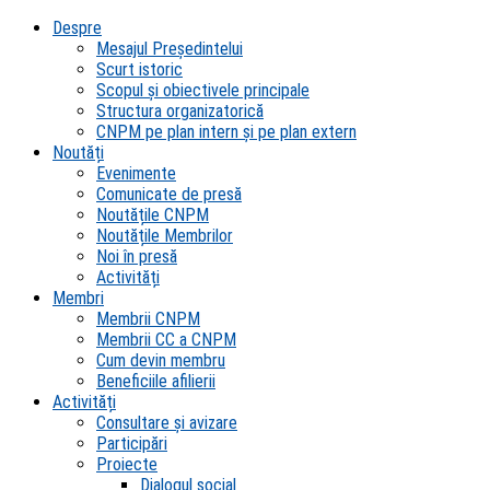
Despre
Mesajul Președintelui
Scurt istoric
Scopul şi obiectivele principale
Structura organizatorică
CNPM pe plan intern şi pe plan extern
Noutăți
Evenimente
Comunicate de presă
Noutățile CNPM
Noutățile Membrilor
Noi în presă
Activități
Membri
Membrii CNPM
Membrii CC a CNPM
Cum devin membru
Beneficiile afilierii
Activități
Consultare și avizare
Participări
Proiecte
Dialogul social