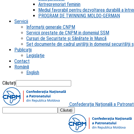
Antreprenoriat feminin
Mediul favorabil pentru dezvoltarea durabilă a întrep
PROGRAM DE TWINNING MOLDO-GERMAN
Servicii
Informații generale CNPM
Servicii prestate de CNPM in domeniul SSM
Cursuri de Securitate și Sănătate în Muncă
Set documente din cadrul unității în domeniul securității și
Publicații
Legislație
Contact
Română
English
Căutați
Confederația Națională a Patronat