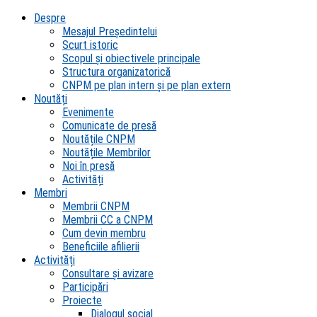
Despre
Mesajul Președintelui
Scurt istoric
Scopul şi obiectivele principale
Structura organizatorică
CNPM pe plan intern şi pe plan extern
Noutăți
Evenimente
Comunicate de presă
Noutățile CNPM
Noutățile Membrilor
Noi în presă
Activități
Membri
Membrii CNPM
Membrii CC a CNPM
Cum devin membru
Beneficiile afilierii
Activități
Consultare și avizare
Participări
Proiecte
Dialogul social