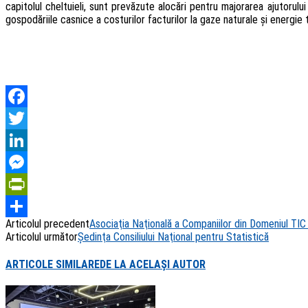
capitolul cheltuieli, sunt prevăzute alocări pentru majorarea ajutorul
gospodăriile casnice a costurilor facturilor la gaze naturale și energie
Facebook
Twitter
LinkedIn
Messenger
PrintFriendly
Articolul precedent
Asociaţia Naţională a Companiilor din Domeniul TIC
Share
Articolul următor
Şedinţa Consiliului Naţional pentru Statistică
ARTICOLE SIMILARE
DE LA ACELAȘI AUTOR