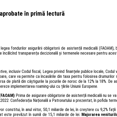
 aprobate în primă lectură
, legea fondurilor asigurării obligatorii de asistenţă medicală (FAOAM)
e încălcînd transparenţa decizională şi termenele necesare pentru acest
ve, inclusiv Codul fiscal, Legea privind finanțele publice locale, Codul 
are, care va permite ca încasările din taxa pentru folosirea drumurilor să f
ursa de plată din câștigurile la jocurile de noroc de la 12% la 18%. De 
lereze implementarea roaming-ului cu țările Uniunii Europene.
ă (FAOAM)
Prima de asigurare obligatorie de asistenţă medicală nu se va
nul 2022. Confederaţia Naţională a Patronatului a prezentat, în pofida ter
vor constitui, în anul viitor, 50,1 miliarde de lei, în creștere cu 9,2% faț
at este prevăzut în sumă de 15,1 miliarde de lei.
Majorarea veniturilo