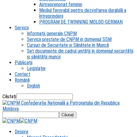
Antreprenoriat feminin
Mediul favorabil pentru dezvoltarea durabilă a
întreprinderii
PROGRAM DE TWINNING MOLDO-GERMAN
Servicii
Informații generale CNPM
Servicii prestate de CNPM in domeniul SSM
Cursuri de Securitate și Sănătate în Muncă
Set documente din cadrul unității în domeniul securității
și sănătății muncii
Publicații
Legislație
Contact
Română
English
Căutați
Confederația Națională a Patronatului din Republica
Moldova
Despre