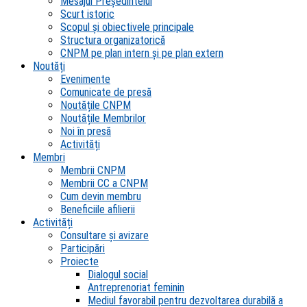
Mesajul Președintelui
Scurt istoric
Scopul şi obiectivele principale
Structura organizatorică
CNPM pe plan intern şi pe plan extern
Noutăți
Evenimente
Comunicate de presă
Noutățile CNPM
Noutățile Membrilor
Noi în presă
Activități
Membri
Membrii CNPM
Membrii CC a CNPM
Cum devin membru
Beneficiile afilierii
Activități
Consultare și avizare
Participări
Proiecte
Dialogul social
Antreprenoriat feminin
Mediul favorabil pentru dezvoltarea durabilă a