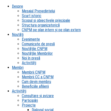
Despre
Mesajul Președintelui
Scurt istoric
Scopul şi obiectivele principale
Structura organizatorică
CNPM pe plan intern şi pe plan extern
Noutăți
Evenimente
Comunicate de presă
Noutățile CNPM
Noutățile Membrilor
Noi în presă
Activități
Membri
Membrii CNPM
Membrii CC a CNPM
Cum devin membru
Beneficiile afilierii
Activități
Consultare și avizare
Participări
Proiecte
Dialogul social