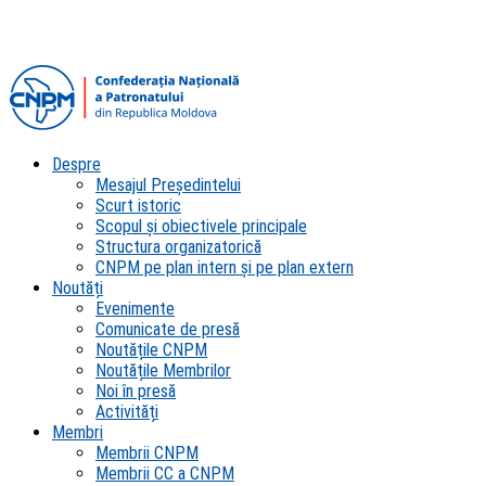
Despre
Mesajul Președintelui
Scurt istoric
Scopul şi obiectivele principale
Structura organizatorică
CNPM pe plan intern şi pe plan extern
Noutăți
Evenimente
Comunicate de presă
Noutățile CNPM
Noutățile Membrilor
Noi în presă
Activități
Membri
Membrii CNPM
Membrii CC a CNPM