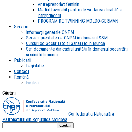
Antreprenoriat feminin
Mediul favorabil pentru dezvoltarea durabilă a
întreprinderii
PROGRAM DE TWINNING MOLDO-GERMAN
Servicii
Informații generale CNPM
Servicii prestate de CNPM in domeniul SSM
Cursuri de Securitate și Sănătate în Muncă
Set documente din cadrul unității în domeniul securității
și sănătății muncii
Publicații
Legislație
Contact
Română
English
Căutați
Confederația Națională a
Patronatului din Republica Moldova