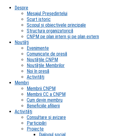
Despre
Mesajul Președintelui
Scurt istoric
Scopul şi obiectivele principale
Structura organizatorică
CNPM pe plan intern şi pe plan extern
Noutăți
Evenimente
Comunicate de presă
Noutățile CNPM
Noutățile Membrilor
Noi în presă
Activități
Membri
Membrii CNPM
Membrii CC a CNPM
Cum devin membru
Beneficiile afilierii
Activități
Consultare și avizare
Participări
Proiecte
Dialogul social