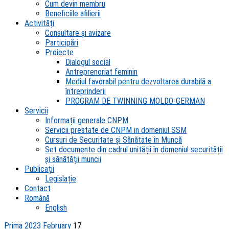
Cum devin membru
Beneficiile afilierii
Activități
Consultare și avizare
Participări
Proiecte
Dialogul social
Antreprenoriat feminin
Mediul favorabil pentru dezvoltarea durabilă a
întreprinderii
PROGRAM DE TWINNING MOLDO-GERMAN
Servicii
Informații generale CNPM
Servicii prestate de CNPM in domeniul SSM
Cursuri de Securitate și Sănătate în Muncă
Set documente din cadrul unității în domeniul securității
și sănătății muncii
Publicații
Legislație
Contact
Română
English
Prima
2023
February
17