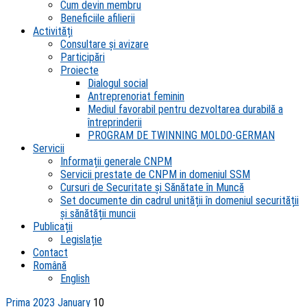
Cum devin membru
Beneficiile afilierii
Activități
Consultare și avizare
Participări
Proiecte
Dialogul social
Antreprenoriat feminin
Mediul favorabil pentru dezvoltarea durabilă a
întreprinderii
PROGRAM DE TWINNING MOLDO-GERMAN
Servicii
Informații generale CNPM
Servicii prestate de CNPM in domeniul SSM
Cursuri de Securitate și Sănătate în Muncă
Set documente din cadrul unității în domeniul securității
și sănătății muncii
Publicații
Legislație
Contact
Română
English
Prima
2023
January
10