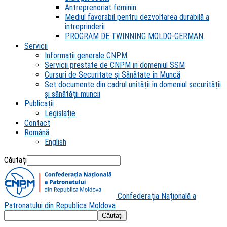
Antreprenoriat feminin
Mediul favorabil pentru dezvoltarea durabilă a
întreprinderii
PROGRAM DE TWINNING MOLDO-GERMAN
Servicii
Informații generale CNPM
Servicii prestate de CNPM in domeniul SSM
Cursuri de Securitate și Sănătate în Muncă
Set documente din cadrul unității în domeniul securității
și sănătății muncii
Publicații
Legislație
Contact
Română
English
Căutați
Confederația Națională a
Patronatului din Republica Moldova