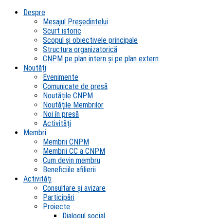
Despre
Mesajul Președintelui
Scurt istoric
Scopul şi obiectivele principale
Structura organizatorică
CNPM pe plan intern şi pe plan extern
Noutăți
Evenimente
Comunicate de presă
Noutățile CNPM
Noutățile Membrilor
Noi în presă
Activități
Membri
Membrii CNPM
Membrii CC a CNPM
Cum devin membru
Beneficiile afilierii
Activități
Consultare și avizare
Participări
Proiecte
Dialogul social