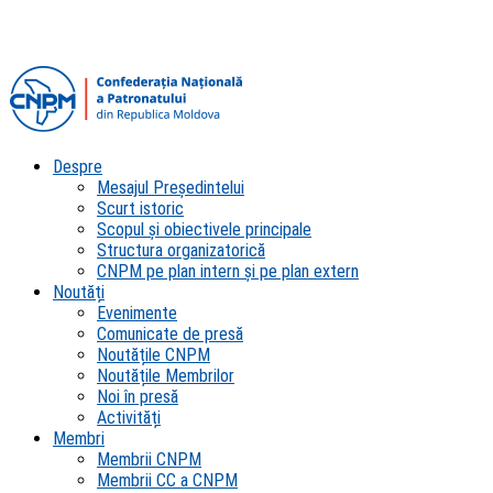
Despre
Mesajul Președintelui
Scurt istoric
Scopul şi obiectivele principale
Structura organizatorică
CNPM pe plan intern şi pe plan extern
Noutăți
Evenimente
Comunicate de presă
Noutățile CNPM
Noutățile Membrilor
Noi în presă
Activități
Membri
Membrii CNPM
Membrii CC a CNPM