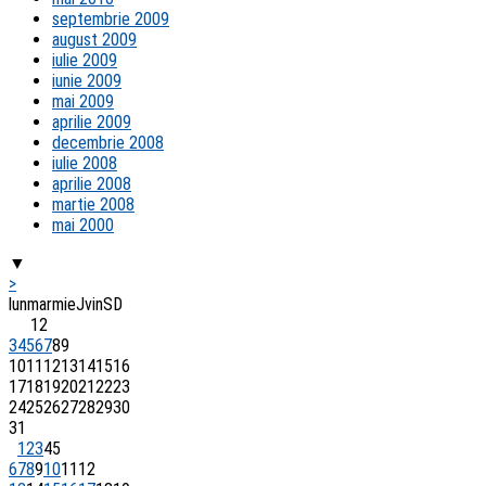
septembrie 2009
august 2009
iulie 2009
iunie 2009
mai 2009
aprilie 2009
decembrie 2008
iulie 2008
aprilie 2008
martie 2008
mai 2000
▼
>
lun
mar
mie
J
vin
S
D
1
2
3
4
5
6
7
8
9
10
11
12
13
14
15
16
17
18
19
20
21
22
23
24
25
26
27
28
29
30
31
1
2
3
4
5
6
7
8
9
10
11
12