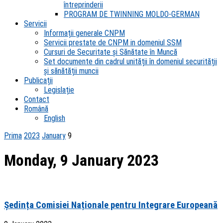
întreprinderii
PROGRAM DE TWINNING MOLDO-GERMAN
Servicii
Informații generale CNPM
Servicii prestate de CNPM in domeniul SSM
Cursuri de Securitate și Sănătate în Muncă
Set documente din cadrul unității în domeniul securității
și sănătății muncii
Publicații
Legislație
Contact
Română
English
Prima
2023
January
9
Monday, 9 January 2023
Ședința Comisiei Naționale pentru Integrare Europeană