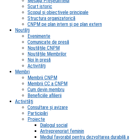
Mesajul Președintelui
Scurt istoric
Scopul şi obiectivele principale
Structura organizatorică
CNPM pe plan intern şi pe plan extern
Noutăți
Evenimente
Comunicate de presă
Noutățile CNPM
Noutățile Membrilor
Noi în presă
Activități
Membri
Membrii CNPM
Membrii CC a CNPM
Cum devin membru
Beneficiile afilierii
Activități
Consultare și avizare
Participări
Proiecte
Dialogul social
Antreprenoriat feminin
Mediul favorabil pentru dezvoltarea durabilă a