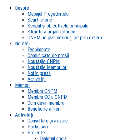
Despre
Mesajul Președintelui
Scurt istoric
Scopul şi obiectivele principale
Structura organizatorică
CNPM pe plan intern şi pe plan extern
Noutăți
Evenimente
Comunicate de presă
Noutățile CNPM
Noutățile Membrilor
Noi în presă
Activități
Membri
Membrii CNPM
Membrii CC a CNPM
Cum devin membru
Beneficiile afilierii
Activități
Consultare și avizare
Participări
Proiecte
Dialogul social