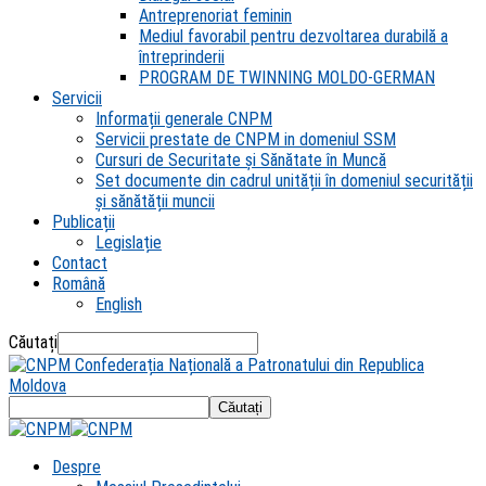
Antreprenoriat feminin
Mediul favorabil pentru dezvoltarea durabilă a
întreprinderii
PROGRAM DE TWINNING MOLDO-GERMAN
Servicii
Informații generale CNPM
Servicii prestate de CNPM in domeniul SSM
Cursuri de Securitate și Sănătate în Muncă
Set documente din cadrul unității în domeniul securității
și sănătății muncii
Publicații
Legislație
Contact
Română
English
Căutați
Confederația Națională a Patronatului din Republica
Moldova
Despre