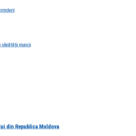
rinderii
 sănătății muncii
lui din Republica Moldova