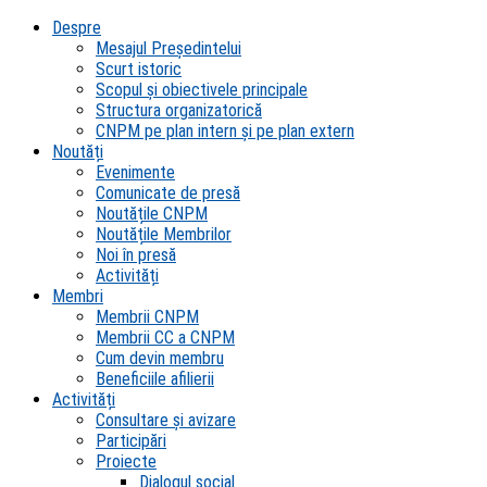
Despre
Mesajul Președintelui
Scurt istoric
Scopul şi obiectivele principale
Structura organizatorică
CNPM pe plan intern şi pe plan extern
Noutăți
Evenimente
Comunicate de presă
Noutățile CNPM
Noutățile Membrilor
Noi în presă
Activități
Membri
Membrii CNPM
Membrii CC a CNPM
Cum devin membru
Beneficiile afilierii
Activități
Consultare și avizare
Participări
Proiecte
Dialogul social