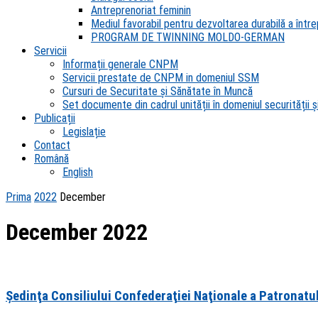
Antreprenoriat feminin
Mediul favorabil pentru dezvoltarea durabilă a întrep
PROGRAM DE TWINNING MOLDO-GERMAN
Servicii
Informații generale CNPM
Servicii prestate de CNPM in domeniul SSM
Cursuri de Securitate și Sănătate în Muncă
Set documente din cadrul unității în domeniul securității și
Publicații
Legislație
Contact
Română
English
Prima
2022
December
December 2022
Şedinţa Consiliului Confederaţiei Naţionale a Patronatu