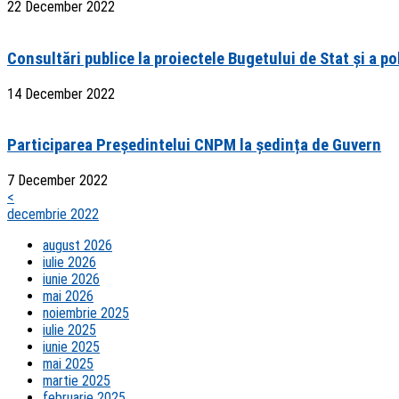
22 December 2022
Consultări publice la proiectele Bugetului de Stat și a pol
14 December 2022
Participarea Președintelui CNPM la ședința de Guvern
7 December 2022
<
decembrie 2022
august 2026
iulie 2026
iunie 2026
mai 2026
noiembrie 2025
iulie 2025
iunie 2025
mai 2025
martie 2025
februarie 2025