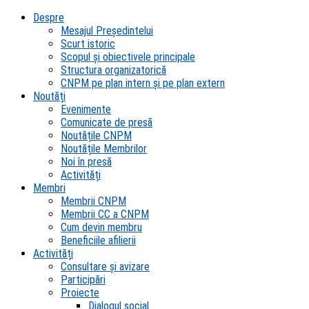
Despre
Mesajul Președintelui
Scurt istoric
Scopul şi obiectivele principale
Structura organizatorică
CNPM pe plan intern şi pe plan extern
Noutăți
Evenimente
Comunicate de presă
Noutățile CNPM
Noutățile Membrilor
Noi în presă
Activități
Membri
Membrii CNPM
Membrii CC a CNPM
Cum devin membru
Beneficiile afilierii
Activități
Consultare și avizare
Participări
Proiecte
Dialogul social