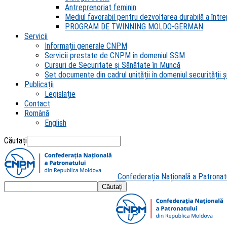
Antreprenoriat feminin
Mediul favorabil pentru dezvoltarea durabilă a întrep
PROGRAM DE TWINNING MOLDO-GERMAN
Servicii
Informații generale CNPM
Servicii prestate de CNPM in domeniul SSM
Cursuri de Securitate și Sănătate în Muncă
Set documente din cadrul unității în domeniul securității și
Publicații
Legislație
Contact
Română
English
Căutați
Confederația Națională a Patronat