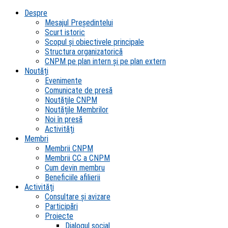
Despre
Mesajul Președintelui
Scurt istoric
Scopul şi obiectivele principale
Structura organizatorică
CNPM pe plan intern şi pe plan extern
Noutăți
Evenimente
Comunicate de presă
Noutățile CNPM
Noutățile Membrilor
Noi în presă
Activități
Membri
Membrii CNPM
Membrii CC a CNPM
Cum devin membru
Beneficiile afilierii
Activități
Consultare și avizare
Participări
Proiecte
Dialogul social