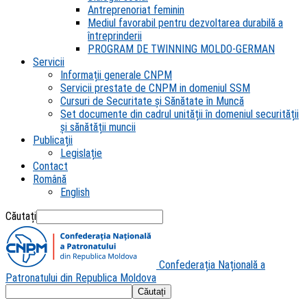
Antreprenoriat feminin
Mediul favorabil pentru dezvoltarea durabilă a
întreprinderii
PROGRAM DE TWINNING MOLDO-GERMAN
Servicii
Informații generale CNPM
Servicii prestate de CNPM in domeniul SSM
Cursuri de Securitate și Sănătate în Muncă
Set documente din cadrul unității în domeniul securității
și sănătății muncii
Publicații
Legislație
Contact
Română
English
Căutați
Confederația Națională a
Patronatului din Republica Moldova