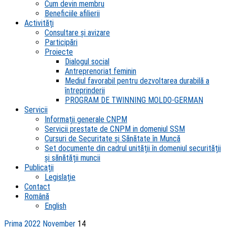
Cum devin membru
Beneficiile afilierii
Activități
Consultare și avizare
Participări
Proiecte
Dialogul social
Antreprenoriat feminin
Mediul favorabil pentru dezvoltarea durabilă a
întreprinderii
PROGRAM DE TWINNING MOLDO-GERMAN
Servicii
Informații generale CNPM
Servicii prestate de CNPM in domeniul SSM
Cursuri de Securitate și Sănătate în Muncă
Set documente din cadrul unității în domeniul securității
și sănătății muncii
Publicații
Legislație
Contact
Română
English
Prima
2022
November
14