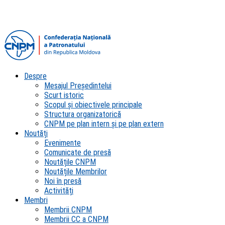
Despre
Mesajul Președintelui
Scurt istoric
Scopul şi obiectivele principale
Structura organizatorică
CNPM pe plan intern şi pe plan extern
Noutăți
Evenimente
Comunicate de presă
Noutățile CNPM
Noutățile Membrilor
Noi în presă
Activități
Membri
Membrii CNPM
Membrii CC a CNPM