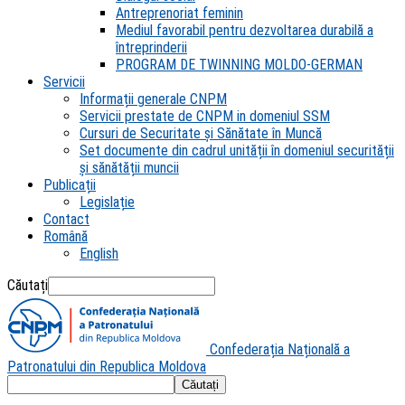
Antreprenoriat feminin
Mediul favorabil pentru dezvoltarea durabilă a
întreprinderii
PROGRAM DE TWINNING MOLDO-GERMAN
Servicii
Informații generale CNPM
Servicii prestate de CNPM in domeniul SSM
Cursuri de Securitate și Sănătate în Muncă
Set documente din cadrul unității în domeniul securității
și sănătății muncii
Publicații
Legislație
Contact
Română
English
Căutați
Confederația Națională a
Patronatului din Republica Moldova