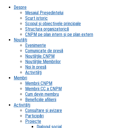
Despre
Mesajul Președintelui
Scurt istoric
Scopul şi obiectivele principale
Structura organizatorică
CNPM pe plan intern şi pe plan extern
Noutăți
Evenimente
Comunicate de presă
Noutățile CNPM
Noutățile Membrilor
Noi în presă
Activități
Membri
Membrii CNPM
Membrii CC a CNPM
Cum devin membru
Beneficiile afilierii
Activități
Consultare și avizare
Participări
Proiecte
Dialogul social