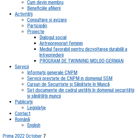
Cum devin membru
Beneficiile afilierii
Activități
Consultare și avizare
Participări
Proiecte
Dialogul social
Antreprenoriat feminin
Mediul favorabil pentru dezvoltarea durabilă a
întreprinderii
PROGRAM DE TWINNING MOLDO-GERMAN
Servicii
Informații generale CNPM
Servicii prestate de CNPM in domeniul SSM
Cursuri de Securitate și Sănătate în Muncă
Set documente din cadrul unității în domeniul securității
și sănătății muncii
Publicații
Legislație
Contact
Română
English
Prima
2022
October
7