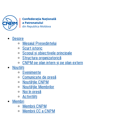
Despre
Mesajul Președintelui
Scurt istoric
Scopul şi obiectivele principale
Structura organizatorică
CNPM pe plan intern şi pe plan extern
Noutăți
Evenimente
Comunicate de presă
Noutățile CNPM
Noutățile Membrilor
Noi în presă
Activități
Membri
Membrii CNPM
Membrii CC a CNPM