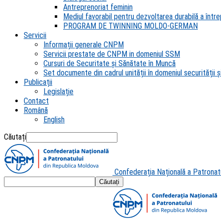
Antreprenoriat feminin
Mediul favorabil pentru dezvoltarea durabilă a întrep
PROGRAM DE TWINNING MOLDO-GERMAN
Servicii
Informații generale CNPM
Servicii prestate de CNPM in domeniul SSM
Cursuri de Securitate și Sănătate în Muncă
Set documente din cadrul unității în domeniul securității și
Publicații
Legislație
Contact
Română
English
Căutați
Confederația Națională a Patronat