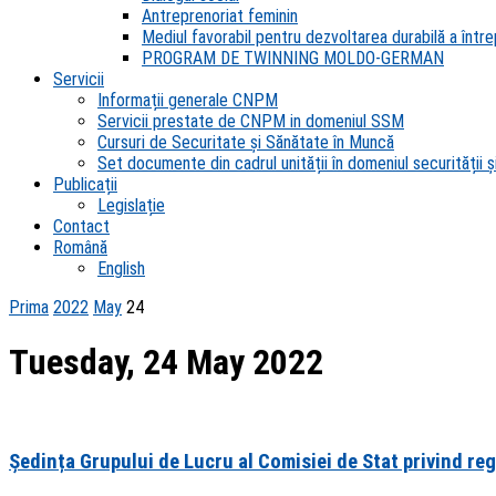
Antreprenoriat feminin
Mediul favorabil pentru dezvoltarea durabilă a întrep
PROGRAM DE TWINNING MOLDO-GERMAN
Servicii
Informații generale CNPM
Servicii prestate de CNPM in domeniul SSM
Cursuri de Securitate și Sănătate în Muncă
Set documente din cadrul unității în domeniul securității și
Publicații
Legislație
Contact
Română
English
Prima
2022
May
24
Tuesday, 24 May 2022
Ședința Grupului de Lucru al Comisiei de Stat privind reg