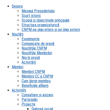
Despre
Mesajul Președintelui
Scurt istoric
Scopul şi obiectivele principale
Structura organizatorică
CNPM pe plan intern şi pe plan extern
Noutăți
Evenimente
Comunicate de presă
Noutățile CNPM
Noutățile Membrilor
Noi în presă
Activități
Membri
Membrii CNPM
Membrii CC a CNPM
Cum devin membru
Beneficiile afilierii
Activități
Consultare și avizare
Participări
Proiecte
Dialogul social