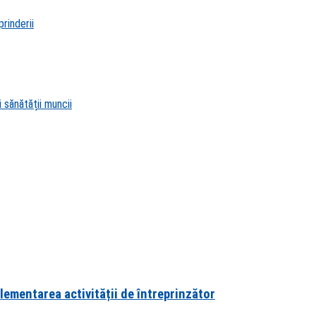
rinderii
 sănătății muncii
lementarea activității de întreprinzător