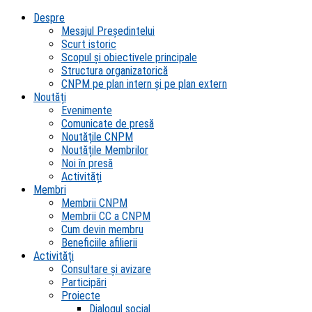
Despre
Mesajul Președintelui
Scurt istoric
Scopul şi obiectivele principale
Structura organizatorică
CNPM pe plan intern şi pe plan extern
Noutăți
Evenimente
Comunicate de presă
Noutățile CNPM
Noutățile Membrilor
Noi în presă
Activități
Membri
Membrii CNPM
Membrii CC a CNPM
Cum devin membru
Beneficiile afilierii
Activități
Consultare și avizare
Participări
Proiecte
Dialogul social