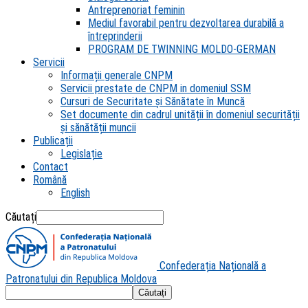
Antreprenoriat feminin
Mediul favorabil pentru dezvoltarea durabilă a
întreprinderii
PROGRAM DE TWINNING MOLDO-GERMAN
Servicii
Informații generale CNPM
Servicii prestate de CNPM in domeniul SSM
Cursuri de Securitate și Sănătate în Muncă
Set documente din cadrul unității în domeniul securității
și sănătății muncii
Publicații
Legislație
Contact
Română
English
Căutați
Confederația Națională a
Patronatului din Republica Moldova