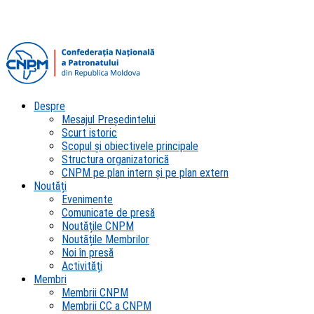
Despre
Mesajul Președintelui
Scurt istoric
Scopul şi obiectivele principale
Structura organizatorică
CNPM pe plan intern şi pe plan extern
Noutăți
Evenimente
Comunicate de presă
Noutățile CNPM
Noutățile Membrilor
Noi în presă
Activități
Membri
Membrii CNPM
Membrii CC a CNPM