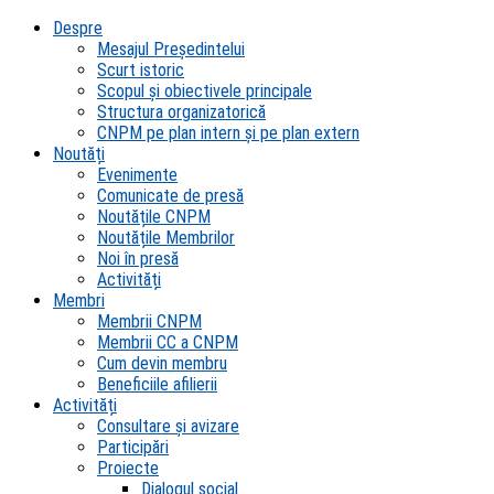
Despre
Mesajul Președintelui
Scurt istoric
Scopul şi obiectivele principale
Structura organizatorică
CNPM pe plan intern şi pe plan extern
Noutăți
Evenimente
Comunicate de presă
Noutățile CNPM
Noutățile Membrilor
Noi în presă
Activități
Membri
Membrii CNPM
Membrii CC a CNPM
Cum devin membru
Beneficiile afilierii
Activități
Consultare și avizare
Participări
Proiecte
Dialogul social