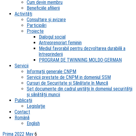
Cum devin membru
Beneficiile afilierii
Activități
Consultare și avizare
Participări
Proiecte
Dialogul social
Antreprenoriat feminin
Mediul favorabil pentru dezvoltarea durabilă a
întreprinderii
PROGRAM DE TWINNING MOLDO-GERMAN
Servicii
Informații generale CNPM
Servicii prestate de CNPM in domeniul SSM
Cursuri de Securitate și Sănătate în Muncă
Set documente din cadrul unității în domeniul securității
și sănătății muncii
Publicații
Legislație
Contact
Română
English
Prima
2022
May
6