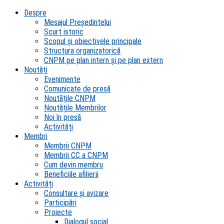
Despre
Mesajul Președintelui
Scurt istoric
Scopul şi obiectivele principale
Structura organizatorică
CNPM pe plan intern şi pe plan extern
Noutăți
Evenimente
Comunicate de presă
Noutățile CNPM
Noutățile Membrilor
Noi în presă
Activități
Membri
Membrii CNPM
Membrii CC a CNPM
Cum devin membru
Beneficiile afilierii
Activități
Consultare și avizare
Participări
Proiecte
Dialogul social