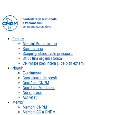
Despre
Mesajul Președintelui
Scurt istoric
Scopul şi obiectivele principale
Structura organizatorică
CNPM pe plan intern şi pe plan extern
Noutăți
Evenimente
Comunicate de presă
Noutățile CNPM
Noutățile Membrilor
Noi în presă
Activități
Membri
Membrii CNPM
Membrii CC a CNPM