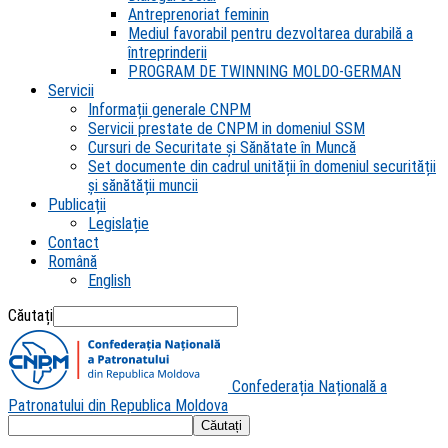
Antreprenoriat feminin
Mediul favorabil pentru dezvoltarea durabilă a
întreprinderii
PROGRAM DE TWINNING MOLDO-GERMAN
Servicii
Informații generale CNPM
Servicii prestate de CNPM in domeniul SSM
Cursuri de Securitate și Sănătate în Muncă
Set documente din cadrul unității în domeniul securității
și sănătății muncii
Publicații
Legislație
Contact
Română
English
Căutați
Confederația Națională a
Patronatului din Republica Moldova