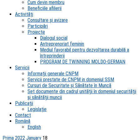
Cum devin membru
Beneficiile afilierii
Activități
Consultare și avizare
Participări
Proiecte
Dialogul social
Antreprenoriat feminin
Mediul favorabil pentru dezvoltarea durabilă a
întreprinderii
PROGRAM DE TWINNING MOLDO-GERMAN
Servicii
Informații generale CNPM
Servicii prestate de CNPM in domeniul SSM
Cursuri de Securitate și Sănătate în Muncă
Set documente din cadrul unității în domeniul securității
și sănătății muncii
Publicații
Legislație
Contact
Română
English
Prima
2022
January
18