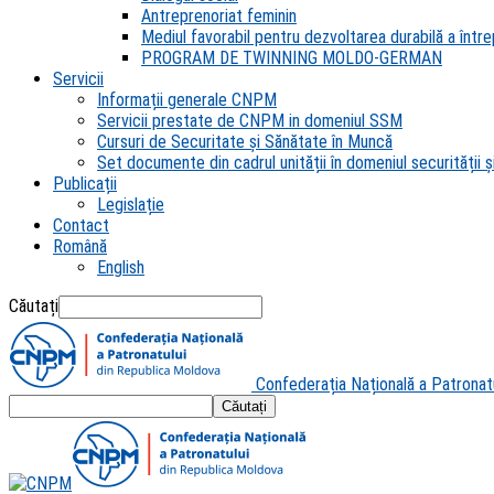
Antreprenoriat feminin
Mediul favorabil pentru dezvoltarea durabilă a întrep
PROGRAM DE TWINNING MOLDO-GERMAN
Servicii
Informații generale CNPM
Servicii prestate de CNPM in domeniul SSM
Cursuri de Securitate și Sănătate în Muncă
Set documente din cadrul unității în domeniul securității și
Publicații
Legislație
Contact
Română
English
Căutați
Confederația Națională a Patronat