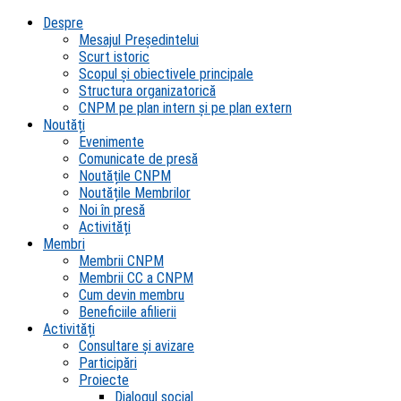
Despre
Mesajul Președintelui
Scurt istoric
Scopul şi obiectivele principale
Structura organizatorică
CNPM pe plan intern şi pe plan extern
Noutăți
Evenimente
Comunicate de presă
Noutățile CNPM
Noutățile Membrilor
Noi în presă
Activități
Membri
Membrii CNPM
Membrii CC a CNPM
Cum devin membru
Beneficiile afilierii
Activități
Consultare și avizare
Participări
Proiecte
Dialogul social