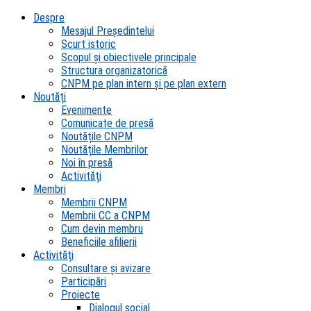
Despre
Mesajul Președintelui
Scurt istoric
Scopul şi obiectivele principale
Structura organizatorică
CNPM pe plan intern şi pe plan extern
Noutăți
Evenimente
Comunicate de presă
Noutățile CNPM
Noutățile Membrilor
Noi în presă
Activități
Membri
Membrii CNPM
Membrii CC a CNPM
Cum devin membru
Beneficiile afilierii
Activități
Consultare și avizare
Participări
Proiecte
Dialogul social