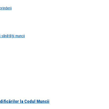
rinderii
 sănătății muncii
dificărilor la Codul Muncii