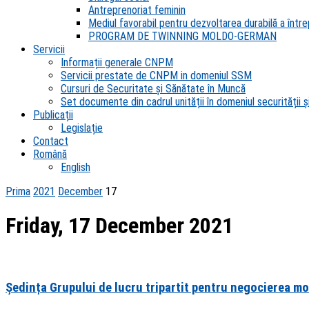
Antreprenoriat feminin
Mediul favorabil pentru dezvoltarea durabilă a întrep
PROGRAM DE TWINNING MOLDO-GERMAN
Servicii
Informații generale CNPM
Servicii prestate de CNPM in domeniul SSM
Cursuri de Securitate și Sănătate în Muncă
Set documente din cadrul unității în domeniul securității și
Publicații
Legislație
Contact
Română
English
Prima
2021
December
17
Friday, 17 December 2021
Ședința Grupului de lucru tripartit pentru negocierea mo