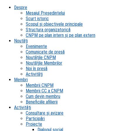
Despre
Mesajul Președintelui
Scurt istoric
Scopul şi obiectivele principale
Structura organizatorică
CNPM pe plan intern şi pe plan extern
Noutăți
Evenimente
Comunicate de presă
Noutățile CNPM
Noutățile Membrilor
Noi în presă
Activități
Membri
Membrii CNPM
Membrii CC a CNPM
Cum devin membru
Beneficiile afilierii
Activități
Consultare și avizare
Participări
Proiecte
Dialogul social