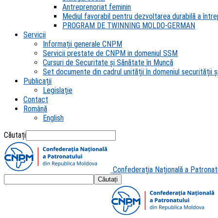
Antreprenoriat feminin
Mediul favorabil pentru dezvoltarea durabilă a întrep
PROGRAM DE TWINNING MOLDO-GERMAN
Servicii
Informații generale CNPM
Servicii prestate de CNPM in domeniul SSM
Cursuri de Securitate și Sănătate în Muncă
Set documente din cadrul unității în domeniul securității și
Publicații
Legislație
Contact
Română
English
Căutați
Confederația Națională a Patronat