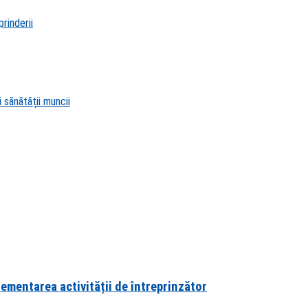
rinderii
 sănătății muncii
lementarea activității de întreprinzător