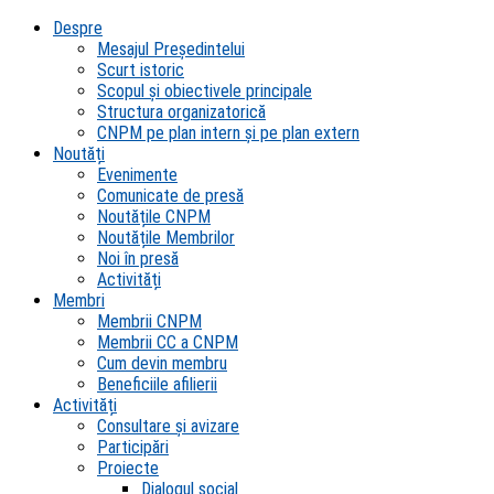
Despre
Mesajul Președintelui
Scurt istoric
Scopul şi obiectivele principale
Structura organizatorică
CNPM pe plan intern şi pe plan extern
Noutăți
Evenimente
Comunicate de presă
Noutățile CNPM
Noutățile Membrilor
Noi în presă
Activități
Membri
Membrii CNPM
Membrii CC a CNPM
Cum devin membru
Beneficiile afilierii
Activități
Consultare și avizare
Participări
Proiecte
Dialogul social