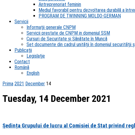
Antreprenoriat feminin
Mediul favorabil pentru dezvoltarea durabilă a întrep
PROGRAM DE TWINNING MOLDO-GERMAN
Servicii
Informații generale CNPM
Servicii prestate de CNPM in domeniul SSM
Cursuri de Securitate și Sănătate în Muncă
Set documente din cadrul unității în domeniul securității și
Publicații
Legislație
Contact
Română
English
Prima
2021
December
14
Tuesday, 14 December 2021
Ședința Grupului de lucru al Comisiei de Stat privind reg