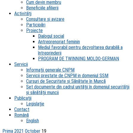
Cum devin membru
Beneficiile afilierii
Activități
Consultare și avizare
Participări
Proiecte
Dialogul social
Antreprenoriat feminin
Mediul favorabil pentru dezvoltarea durabilă a
întreprinderii
PROGRAM DE TWINNING MOLDO-GERMAN
Servicii
Informații generale CNPM
Servicii prestate de CNPM in domeniul SSM
Cursuri de Securitate și Sănătate în Muncă
Set documente din cadrul unității în domeniul securității
și sănătății muncii
Publicații
Legislație
Contact
Română
English
Prima
2021
October
19