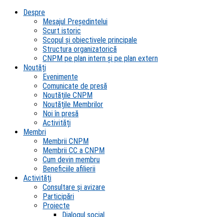
Despre
Mesajul Președintelui
Scurt istoric
Scopul şi obiectivele principale
Structura organizatorică
CNPM pe plan intern şi pe plan extern
Noutăți
Evenimente
Comunicate de presă
Noutățile CNPM
Noutățile Membrilor
Noi în presă
Activități
Membri
Membrii CNPM
Membrii CC a CNPM
Cum devin membru
Beneficiile afilierii
Activități
Consultare și avizare
Participări
Proiecte
Dialogul social