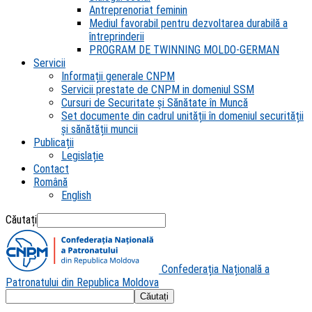
Antreprenoriat feminin
Mediul favorabil pentru dezvoltarea durabilă a
întreprinderii
PROGRAM DE TWINNING MOLDO-GERMAN
Servicii
Informații generale CNPM
Servicii prestate de CNPM in domeniul SSM
Cursuri de Securitate și Sănătate în Muncă
Set documente din cadrul unității în domeniul securității
și sănătății muncii
Publicații
Legislație
Contact
Română
English
Căutați
Confederația Națională a
Patronatului din Republica Moldova