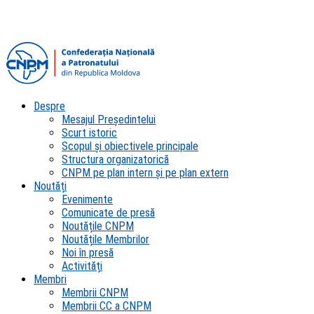
Despre
Mesajul Președintelui
Scurt istoric
Scopul şi obiectivele principale
Structura organizatorică
CNPM pe plan intern şi pe plan extern
Noutăți
Evenimente
Comunicate de presă
Noutățile CNPM
Noutățile Membrilor
Noi în presă
Activități
Membri
Membrii CNPM
Membrii CC a CNPM