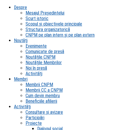
Despre
Mesajul Președintelui
Scurt istoric
Scopul şi obiectivele principale
Structura organizatorică
CNPM pe plan intern şi pe plan extern
Noutăți
Evenimente
Comunicate de presă
Noutățile CNPM
Noutățile Membrilor
Noi în presă
Activități
Membri
Membrii CNPM
Membrii CC a CNPM
Cum devin membru
Beneficiile afilierii
Activități
Consultare și avizare
Participări
Proiecte
Dialogul social