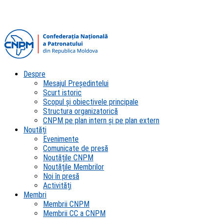
Despre
Mesajul Președintelui
Scurt istoric
Scopul şi obiectivele principale
Structura organizatorică
CNPM pe plan intern şi pe plan extern
Noutăți
Evenimente
Comunicate de presă
Noutățile CNPM
Noutățile Membrilor
Noi în presă
Activități
Membri
Membrii CNPM
Membrii CC a CNPM