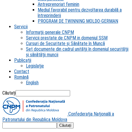
Antreprenoriat feminin
Mediul favorabil pentru dezvoltarea durabilă a
întreprinderii
PROGRAM DE TWINNING MOLDO-GERMAN
Servicii
Informații generale CNPM
Servicii prestate de CNPM in domeniul SSM
Cursuri de Securitate și Sănătate în Muncă
Set documente din cadrul unității în domeniul securității
și sănătății muncii
Publicații
Legislație
Contact
Română
English
Căutați
Confederația Națională a
Patronatului din Republica Moldova