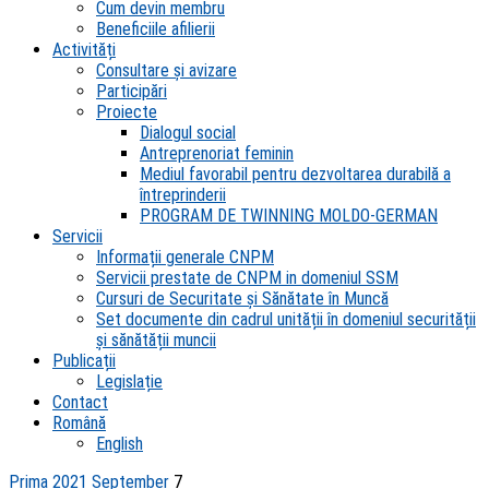
Cum devin membru
Beneficiile afilierii
Activități
Consultare și avizare
Participări
Proiecte
Dialogul social
Antreprenoriat feminin
Mediul favorabil pentru dezvoltarea durabilă a
întreprinderii
PROGRAM DE TWINNING MOLDO-GERMAN
Servicii
Informații generale CNPM
Servicii prestate de CNPM in domeniul SSM
Cursuri de Securitate și Sănătate în Muncă
Set documente din cadrul unității în domeniul securității
și sănătății muncii
Publicații
Legislație
Contact
Română
English
Prima
2021
September
7