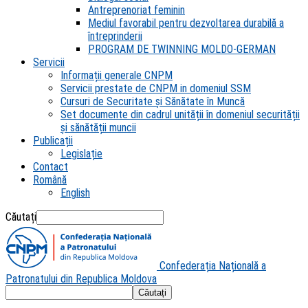
Antreprenoriat feminin
Mediul favorabil pentru dezvoltarea durabilă a
întreprinderii
PROGRAM DE TWINNING MOLDO-GERMAN
Servicii
Informații generale CNPM
Servicii prestate de CNPM in domeniul SSM
Cursuri de Securitate și Sănătate în Muncă
Set documente din cadrul unității în domeniul securității
și sănătății muncii
Publicații
Legislație
Contact
Română
English
Căutați
Confederația Națională a
Patronatului din Republica Moldova