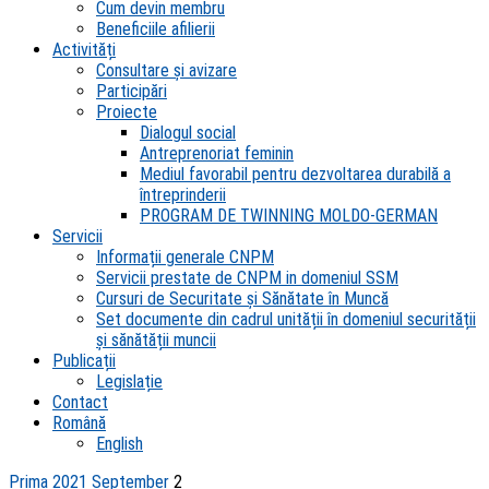
Cum devin membru
Beneficiile afilierii
Activități
Consultare și avizare
Participări
Proiecte
Dialogul social
Antreprenoriat feminin
Mediul favorabil pentru dezvoltarea durabilă a
întreprinderii
PROGRAM DE TWINNING MOLDO-GERMAN
Servicii
Informații generale CNPM
Servicii prestate de CNPM in domeniul SSM
Cursuri de Securitate și Sănătate în Muncă
Set documente din cadrul unității în domeniul securității
și sănătății muncii
Publicații
Legislație
Contact
Română
English
Prima
2021
September
2