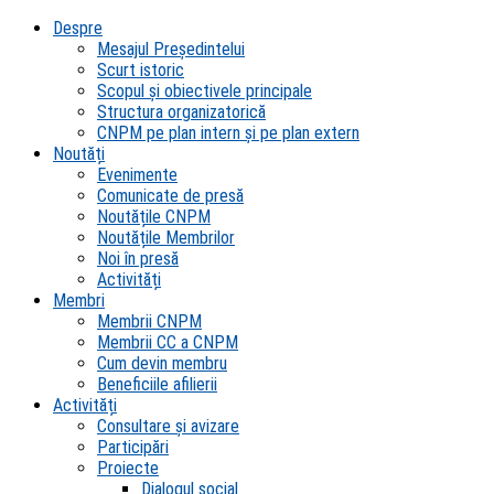
Despre
Mesajul Președintelui
Scurt istoric
Scopul şi obiectivele principale
Structura organizatorică
CNPM pe plan intern şi pe plan extern
Noutăți
Evenimente
Comunicate de presă
Noutățile CNPM
Noutățile Membrilor
Noi în presă
Activități
Membri
Membrii CNPM
Membrii CC a CNPM
Cum devin membru
Beneficiile afilierii
Activități
Consultare și avizare
Participări
Proiecte
Dialogul social