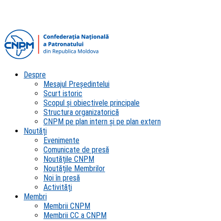
Despre
Mesajul Președintelui
Scurt istoric
Scopul şi obiectivele principale
Structura organizatorică
CNPM pe plan intern şi pe plan extern
Noutăți
Evenimente
Comunicate de presă
Noutățile CNPM
Noutățile Membrilor
Noi în presă
Activități
Membri
Membrii CNPM
Membrii CC a CNPM