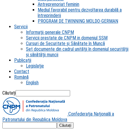
Antreprenoriat feminin
Mediul favorabil pentru dezvoltarea durabilă a
întreprinderii
PROGRAM DE TWINNING MOLDO-GERMAN
Servicii
Informații generale CNPM
Servicii prestate de CNPM in domeniul SSM
Cursuri de Securitate și Sănătate în Muncă
Set documente din cadrul unității în domeniul securității
și sănătății muncii
Publicații
Legislație
Contact
Română
English
Căutați
Confederația Națională a
Patronatului din Republica Moldova