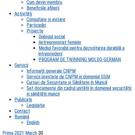
Cum devin membru
Beneficiile afilierii
Activități
Consultare și avizare
Participări
Proiecte
Dialogul social
Antreprenoriat feminin
Mediul favorabil pentru dezvoltarea durabilă a
întreprinderii
PROGRAM DE TWINNING MOLDO-GERMAN
Servicii
Informații generale CNPM
Servicii prestate de CNPM in domeniul SSM
Cursuri de Securitate și Sănătate în Muncă
Set documente din cadrul unității în domeniul securității
și sănătății muncii
Publicații
Legislație
Contact
Română
English
Prima
2021
March
30