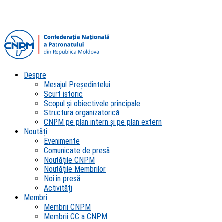
Despre
Mesajul Președintelui
Scurt istoric
Scopul şi obiectivele principale
Structura organizatorică
CNPM pe plan intern şi pe plan extern
Noutăți
Evenimente
Comunicate de presă
Noutățile CNPM
Noutățile Membrilor
Noi în presă
Activități
Membri
Membrii CNPM
Membrii CC a CNPM