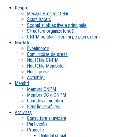
Despre
Mesajul Președintelui
Scurt istoric
Scopul şi obiectivele principale
Structura organizatorică
CNPM pe plan intern şi pe plan extern
Noutăți
Evenimente
Comunicate de presă
Noutățile CNPM
Noutățile Membrilor
Noi în presă
Activități
Membri
Membrii CNPM
Membrii CC a CNPM
Cum devin membru
Beneficiile afilierii
Activități
Consultare și avizare
Participări
Proiecte
Dialogul social