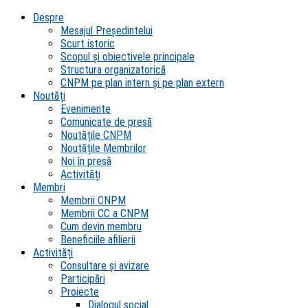
Despre
Mesajul Președintelui
Scurt istoric
Scopul şi obiectivele principale
Structura organizatorică
CNPM pe plan intern şi pe plan extern
Noutăți
Evenimente
Comunicate de presă
Noutățile CNPM
Noutățile Membrilor
Noi în presă
Activități
Membri
Membrii CNPM
Membrii CC a CNPM
Cum devin membru
Beneficiile afilierii
Activități
Consultare și avizare
Participări
Proiecte
Dialogul social