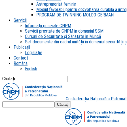
Antreprenoriat feminin
Mediul favorabil pentru dezvoltarea durabilă a întrep
PROGRAM DE TWINNING MOLDO-GERMAN
Servicii
Informații generale CNPM
Servicii prestate de CNPM in domeniul SSM
Cursuri de Securitate și Sănătate în Muncă
Set documente din cadrul unității în domeniul securității și
Publicații
Legislație
Contact
Română
English
Căutați
Confederația Națională a Patronat