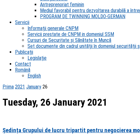
Antreprenoriat feminin
Mediul favorabil pentru dezvoltarea durabilă a întrep
PROGRAM DE TWINNING MOLDO-GERMAN
Servicii
Informații generale CNPM
Servicii prestate de CNPM in domeniul SSM
Cursuri de Securitate și Sănătate în Muncă
Set documente din cadrul unității în domeniul securității și
Publicații
Legislație
Contact
Română
English
Prima
2021
January
26
Tuesday, 26 January 2021
Ședința Grupului de lucru tripartit pentru negocierea mo