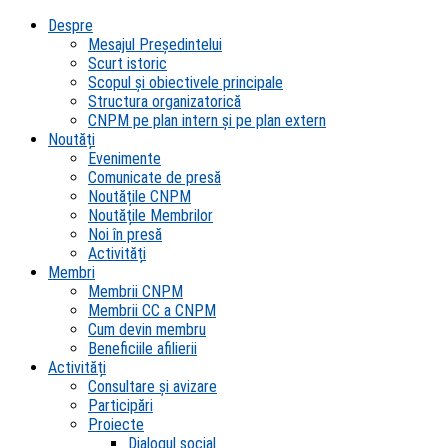
Despre
Mesajul Președintelui
Scurt istoric
Scopul şi obiectivele principale
Structura organizatorică
CNPM pe plan intern şi pe plan extern
Noutăți
Evenimente
Comunicate de presă
Noutățile CNPM
Noutățile Membrilor
Noi în presă
Activități
Membri
Membrii CNPM
Membrii CC a CNPM
Cum devin membru
Beneficiile afilierii
Activități
Consultare și avizare
Participări
Proiecte
Dialogul social