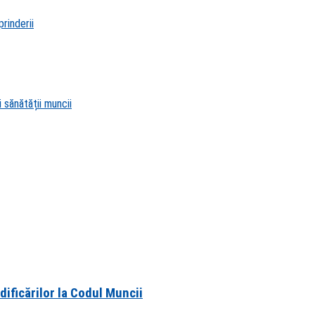
rinderii
 sănătății muncii
dificărilor la Codul Muncii