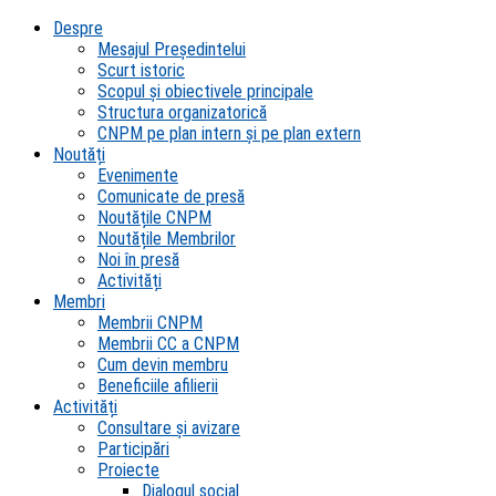
Despre
Mesajul Președintelui
Scurt istoric
Scopul şi obiectivele principale
Structura organizatorică
CNPM pe plan intern şi pe plan extern
Noutăți
Evenimente
Comunicate de presă
Noutățile CNPM
Noutățile Membrilor
Noi în presă
Activități
Membri
Membrii CNPM
Membrii CC a CNPM
Cum devin membru
Beneficiile afilierii
Activități
Consultare și avizare
Participări
Proiecte
Dialogul social