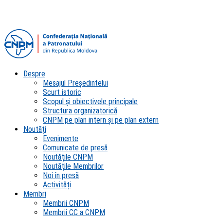
Despre
Mesajul Președintelui
Scurt istoric
Scopul şi obiectivele principale
Structura organizatorică
CNPM pe plan intern şi pe plan extern
Noutăți
Evenimente
Comunicate de presă
Noutățile CNPM
Noutățile Membrilor
Noi în presă
Activități
Membri
Membrii CNPM
Membrii CC a CNPM