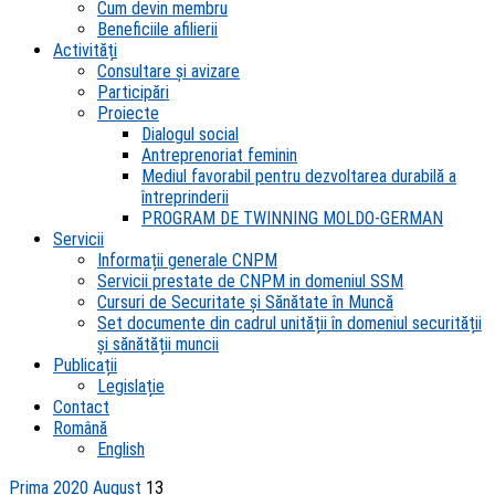
Cum devin membru
Beneficiile afilierii
Activități
Consultare și avizare
Participări
Proiecte
Dialogul social
Antreprenoriat feminin
Mediul favorabil pentru dezvoltarea durabilă a
întreprinderii
PROGRAM DE TWINNING MOLDO-GERMAN
Servicii
Informații generale CNPM
Servicii prestate de CNPM in domeniul SSM
Cursuri de Securitate și Sănătate în Muncă
Set documente din cadrul unității în domeniul securității
și sănătății muncii
Publicații
Legislație
Contact
Română
English
Prima
2020
August
13