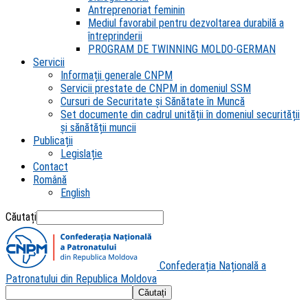
Antreprenoriat feminin
Mediul favorabil pentru dezvoltarea durabilă a
întreprinderii
PROGRAM DE TWINNING MOLDO-GERMAN
Servicii
Informații generale CNPM
Servicii prestate de CNPM in domeniul SSM
Cursuri de Securitate și Sănătate în Muncă
Set documente din cadrul unității în domeniul securității
și sănătății muncii
Publicații
Legislație
Contact
Română
English
Căutați
Confederația Națională a
Patronatului din Republica Moldova