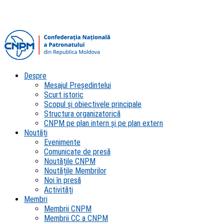
Despre
Mesajul Președintelui
Scurt istoric
Scopul şi obiectivele principale
Structura organizatorică
CNPM pe plan intern şi pe plan extern
Noutăți
Evenimente
Comunicate de presă
Noutățile CNPM
Noutățile Membrilor
Noi în presă
Activități
Membri
Membrii CNPM
Membrii CC a CNPM