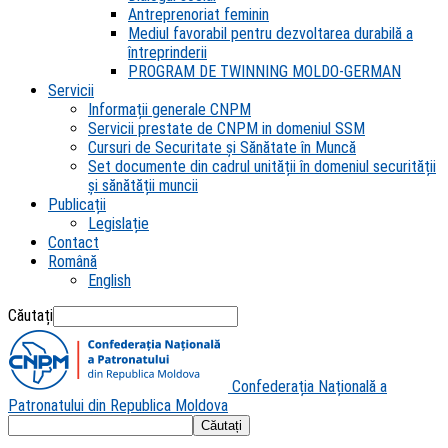
Antreprenoriat feminin
Mediul favorabil pentru dezvoltarea durabilă a
întreprinderii
PROGRAM DE TWINNING MOLDO-GERMAN
Servicii
Informații generale CNPM
Servicii prestate de CNPM in domeniul SSM
Cursuri de Securitate și Sănătate în Muncă
Set documente din cadrul unității în domeniul securității
și sănătății muncii
Publicații
Legislație
Contact
Română
English
Căutați
Confederația Națională a
Patronatului din Republica Moldova