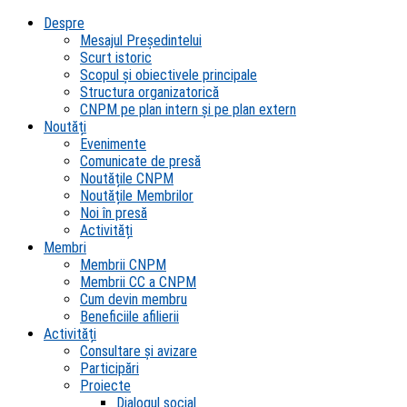
Despre
Mesajul Președintelui
Scurt istoric
Scopul şi obiectivele principale
Structura organizatorică
CNPM pe plan intern şi pe plan extern
Noutăți
Evenimente
Comunicate de presă
Noutățile CNPM
Noutățile Membrilor
Noi în presă
Activități
Membri
Membrii CNPM
Membrii CC a CNPM
Cum devin membru
Beneficiile afilierii
Activități
Consultare și avizare
Participări
Proiecte
Dialogul social