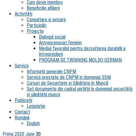
Cum devin membru
Beneficiile afilierii
Activități
Consultare și avizare
Participări
Proiecte
Dialogul social
Antreprenoriat feminin
Mediul favorabil pentru dezvoltarea durabilă a
întreprinderii
PROGRAM DE TWINNING MOLDO-GERMAN
Servicii
Informații generale CNPM
Servicii prestate de CNPM in domeniul SSM
Cursuri de Securitate și Sănătate în Muncă
Set documente din cadrul unității în domeniul securității
și sănătății muncii
Publicații
Legislație
Contact
Română
English
Prima
2020
June
30