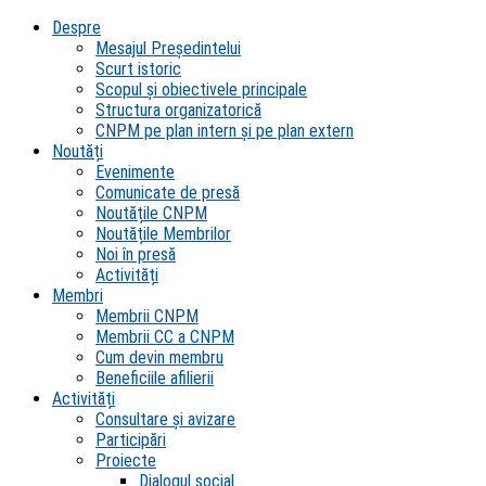
Despre
Mesajul Președintelui
Scurt istoric
Scopul şi obiectivele principale
Structura organizatorică
CNPM pe plan intern şi pe plan extern
Noutăți
Evenimente
Comunicate de presă
Noutățile CNPM
Noutățile Membrilor
Noi în presă
Activități
Membri
Membrii CNPM
Membrii CC a CNPM
Cum devin membru
Beneficiile afilierii
Activități
Consultare și avizare
Participări
Proiecte
Dialogul social