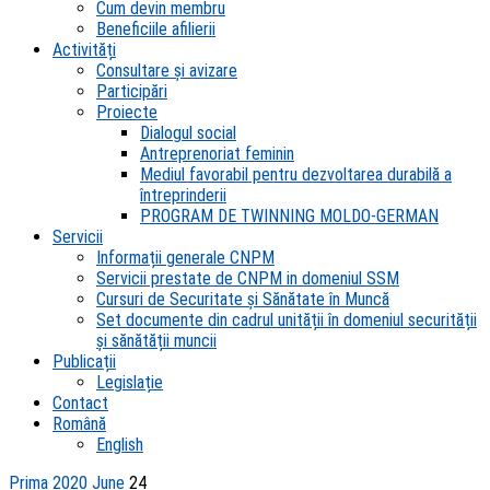
Cum devin membru
Beneficiile afilierii
Activități
Consultare și avizare
Participări
Proiecte
Dialogul social
Antreprenoriat feminin
Mediul favorabil pentru dezvoltarea durabilă a
întreprinderii
PROGRAM DE TWINNING MOLDO-GERMAN
Servicii
Informații generale CNPM
Servicii prestate de CNPM in domeniul SSM
Cursuri de Securitate și Sănătate în Muncă
Set documente din cadrul unității în domeniul securității
și sănătății muncii
Publicații
Legislație
Contact
Română
English
Prima
2020
June
24