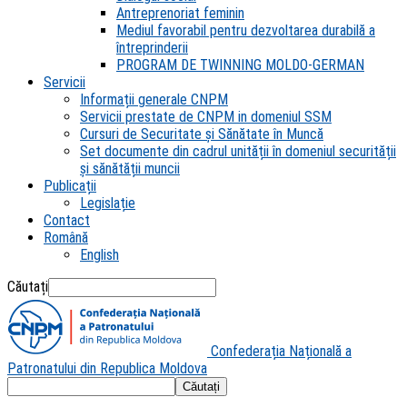
Antreprenoriat feminin
Mediul favorabil pentru dezvoltarea durabilă a
întreprinderii
PROGRAM DE TWINNING MOLDO-GERMAN
Servicii
Informații generale CNPM
Servicii prestate de CNPM in domeniul SSM
Cursuri de Securitate și Sănătate în Muncă
Set documente din cadrul unității în domeniul securității
și sănătății muncii
Publicații
Legislație
Contact
Română
English
Căutați
Confederația Națională a
Patronatului din Republica Moldova