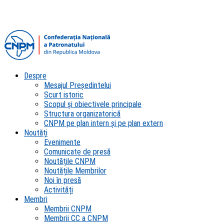
Despre
Mesajul Președintelui
Scurt istoric
Scopul şi obiectivele principale
Structura organizatorică
CNPM pe plan intern şi pe plan extern
Noutăți
Evenimente
Comunicate de presă
Noutățile CNPM
Noutățile Membrilor
Noi în presă
Activități
Membri
Membrii CNPM
Membrii CC a CNPM