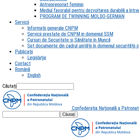
Antreprenoriat feminin
Mediul favorabil pentru dezvoltarea durabilă a întrep
PROGRAM DE TWINNING MOLDO-GERMAN
Servicii
Informații generale CNPM
Servicii prestate de CNPM in domeniul SSM
Cursuri de Securitate și Sănătate în Muncă
Set documente din cadrul unității în domeniul securității și
Publicații
Legislație
Contact
Română
English
Căutați
Confederația Națională a Patronat