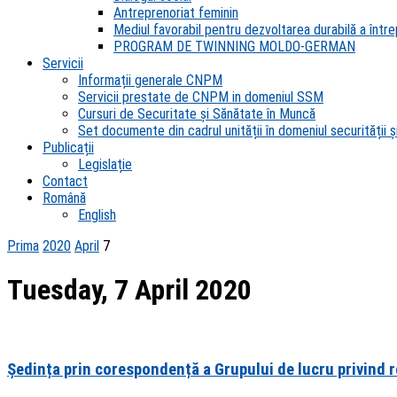
Antreprenoriat feminin
Mediul favorabil pentru dezvoltarea durabilă a întrep
PROGRAM DE TWINNING MOLDO-GERMAN
Servicii
Informații generale CNPM
Servicii prestate de CNPM in domeniul SSM
Cursuri de Securitate și Sănătate în Muncă
Set documente din cadrul unității în domeniul securității și
Publicații
Legislație
Contact
Română
English
Prima
2020
April
7
Tuesday, 7 April 2020
Ședința prin corespondență a Grupului de lucru privind r