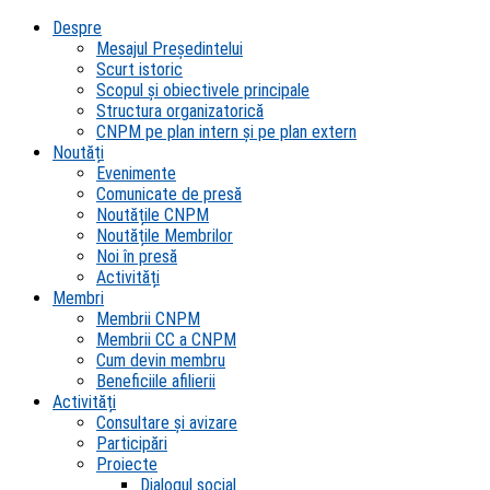
Despre
Mesajul Președintelui
Scurt istoric
Scopul şi obiectivele principale
Structura organizatorică
CNPM pe plan intern şi pe plan extern
Noutăți
Evenimente
Comunicate de presă
Noutățile CNPM
Noutățile Membrilor
Noi în presă
Activități
Membri
Membrii CNPM
Membrii CC a CNPM
Cum devin membru
Beneficiile afilierii
Activități
Consultare și avizare
Participări
Proiecte
Dialogul social