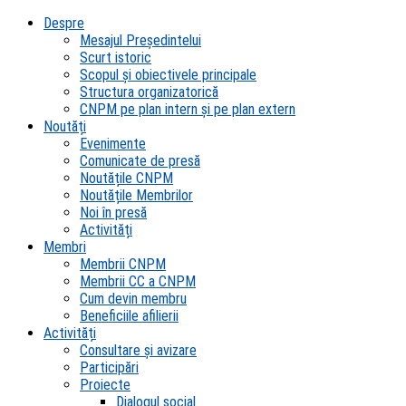
Despre
Mesajul Președintelui
Scurt istoric
Scopul şi obiectivele principale
Structura organizatorică
CNPM pe plan intern şi pe plan extern
Noutăți
Evenimente
Comunicate de presă
Noutățile CNPM
Noutățile Membrilor
Noi în presă
Activități
Membri
Membrii CNPM
Membrii CC a CNPM
Cum devin membru
Beneficiile afilierii
Activități
Consultare și avizare
Participări
Proiecte
Dialogul social