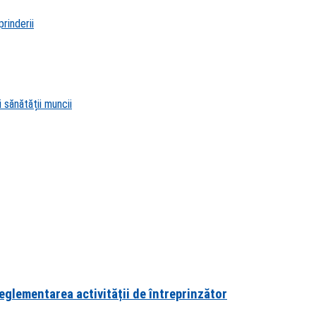
rinderii
 sănătății muncii
eglementarea activității de întreprinzător