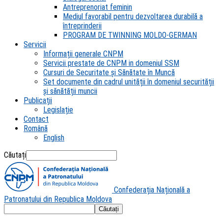
Antreprenoriat feminin
Mediul favorabil pentru dezvoltarea durabilă a
întreprinderii
PROGRAM DE TWINNING MOLDO-GERMAN
Servicii
Informații generale CNPM
Servicii prestate de CNPM in domeniul SSM
Cursuri de Securitate și Sănătate în Muncă
Set documente din cadrul unității în domeniul securității
și sănătății muncii
Publicații
Legislație
Contact
Română
English
Căutați
Confederația Națională a
Patronatului din Republica Moldova