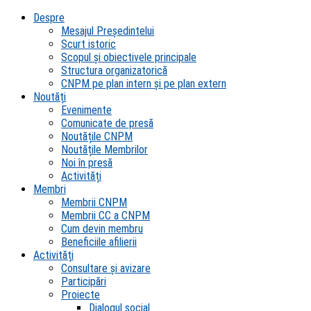
Despre
Mesajul Președintelui
Scurt istoric
Scopul şi obiectivele principale
Structura organizatorică
CNPM pe plan intern şi pe plan extern
Noutăți
Evenimente
Comunicate de presă
Noutățile CNPM
Noutățile Membrilor
Noi în presă
Activități
Membri
Membrii CNPM
Membrii CC a CNPM
Cum devin membru
Beneficiile afilierii
Activități
Consultare și avizare
Participări
Proiecte
Dialogul social