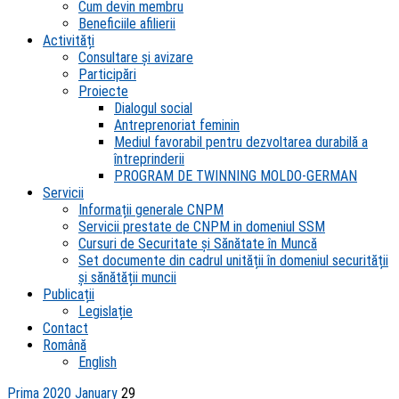
Cum devin membru
Beneficiile afilierii
Activități
Consultare și avizare
Participări
Proiecte
Dialogul social
Antreprenoriat feminin
Mediul favorabil pentru dezvoltarea durabilă a
întreprinderii
PROGRAM DE TWINNING MOLDO-GERMAN
Servicii
Informații generale CNPM
Servicii prestate de CNPM in domeniul SSM
Cursuri de Securitate și Sănătate în Muncă
Set documente din cadrul unității în domeniul securității
și sănătății muncii
Publicații
Legislație
Contact
Română
English
Prima
2020
January
29