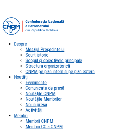
Despre
Mesajul Președintelui
Scurt istoric
Scopul şi obiectivele principale
Structura organizatorică
CNPM pe plan intern şi pe plan extern
Noutăți
Evenimente
Comunicate de presă
Noutățile CNPM
Noutățile Membrilor
Noi în presă
Activități
Membri
Membrii CNPM
Membrii CC a CNPM