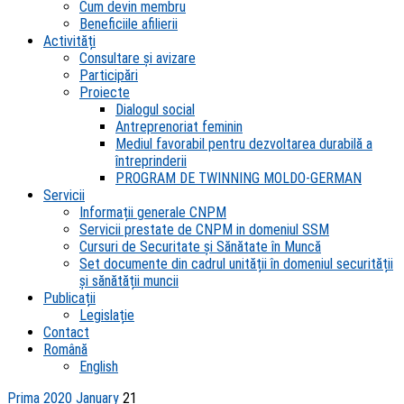
Cum devin membru
Beneficiile afilierii
Activități
Consultare și avizare
Participări
Proiecte
Dialogul social
Antreprenoriat feminin
Mediul favorabil pentru dezvoltarea durabilă a
întreprinderii
PROGRAM DE TWINNING MOLDO-GERMAN
Servicii
Informații generale CNPM
Servicii prestate de CNPM in domeniul SSM
Cursuri de Securitate și Sănătate în Muncă
Set documente din cadrul unității în domeniul securității
și sănătății muncii
Publicații
Legislație
Contact
Română
English
Prima
2020
January
21