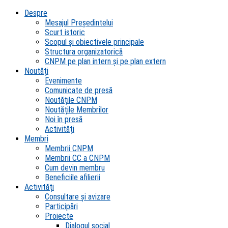
Despre
Mesajul Președintelui
Scurt istoric
Scopul şi obiectivele principale
Structura organizatorică
CNPM pe plan intern şi pe plan extern
Noutăți
Evenimente
Comunicate de presă
Noutățile CNPM
Noutățile Membrilor
Noi în presă
Activități
Membri
Membrii CNPM
Membrii CC a CNPM
Cum devin membru
Beneficiile afilierii
Activități
Consultare și avizare
Participări
Proiecte
Dialogul social