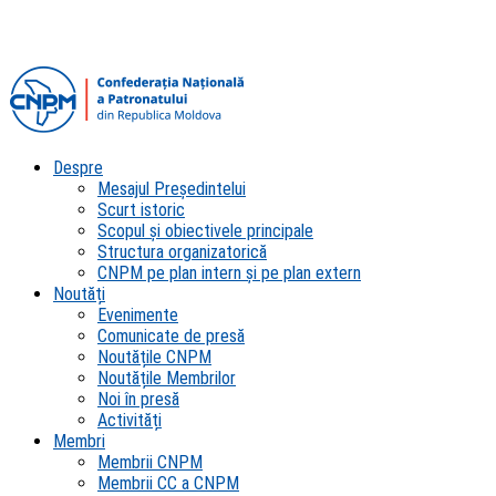
Despre
Mesajul Președintelui
Scurt istoric
Scopul şi obiectivele principale
Structura organizatorică
CNPM pe plan intern şi pe plan extern
Noutăți
Evenimente
Comunicate de presă
Noutățile CNPM
Noutățile Membrilor
Noi în presă
Activități
Membri
Membrii CNPM
Membrii CC a CNPM