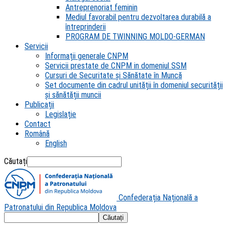
Antreprenoriat feminin
Mediul favorabil pentru dezvoltarea durabilă a
întreprinderii
PROGRAM DE TWINNING MOLDO-GERMAN
Servicii
Informații generale CNPM
Servicii prestate de CNPM in domeniul SSM
Cursuri de Securitate și Sănătate în Muncă
Set documente din cadrul unității în domeniul securității
și sănătății muncii
Publicații
Legislație
Contact
Română
English
Căutați
Confederația Națională a
Patronatului din Republica Moldova