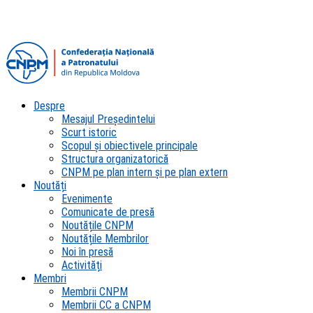
Despre
Mesajul Președintelui
Scurt istoric
Scopul şi obiectivele principale
Structura organizatorică
CNPM pe plan intern şi pe plan extern
Noutăți
Evenimente
Comunicate de presă
Noutățile CNPM
Noutățile Membrilor
Noi în presă
Activități
Membri
Membrii CNPM
Membrii CC a CNPM