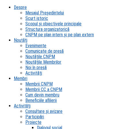
Despre
Mesajul Președintelui
Scurt istoric
Scopul şi obiectivele principale
Structura organizatorică
CNPM pe plan intern şi pe plan extern
Noutăți
Evenimente
Comunicate de presă
Noutățile CNPM
Noutățile Membrilor
Noi în presă
Activități
Membri
Membrii CNPM
Membrii CC a CNPM
Cum devin membru
Beneficiile afilierii
Activități
Consultare și avizare
Participări
Proiecte
Dialogul social