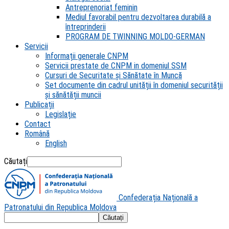
Antreprenoriat feminin
Mediul favorabil pentru dezvoltarea durabilă a
întreprinderii
PROGRAM DE TWINNING MOLDO-GERMAN
Servicii
Informații generale CNPM
Servicii prestate de CNPM in domeniul SSM
Cursuri de Securitate și Sănătate în Muncă
Set documente din cadrul unității în domeniul securității
și sănătății muncii
Publicații
Legislație
Contact
Română
English
Căutați
Confederația Națională a
Patronatului din Republica Moldova