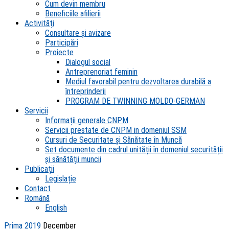
Cum devin membru
Beneficiile afilierii
Activități
Consultare și avizare
Participări
Proiecte
Dialogul social
Antreprenoriat feminin
Mediul favorabil pentru dezvoltarea durabilă a
întreprinderii
PROGRAM DE TWINNING MOLDO-GERMAN
Servicii
Informații generale CNPM
Servicii prestate de CNPM in domeniul SSM
Cursuri de Securitate și Sănătate în Muncă
Set documente din cadrul unității în domeniul securității
și sănătății muncii
Publicații
Legislație
Contact
Română
English
Prima
2019
December