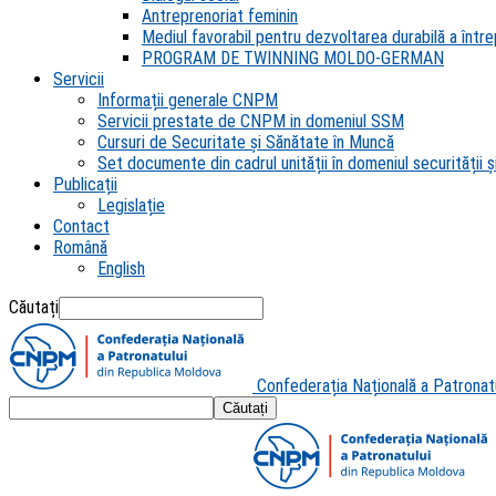
Antreprenoriat feminin
Mediul favorabil pentru dezvoltarea durabilă a întrep
PROGRAM DE TWINNING MOLDO-GERMAN
Servicii
Informații generale CNPM
Servicii prestate de CNPM in domeniul SSM
Cursuri de Securitate și Sănătate în Muncă
Set documente din cadrul unității în domeniul securității și
Publicații
Legislație
Contact
Română
English
Căutați
Confederația Națională a Patronat