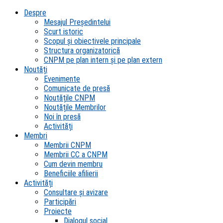
Despre
Mesajul Președintelui
Scurt istoric
Scopul şi obiectivele principale
Structura organizatorică
CNPM pe plan intern şi pe plan extern
Noutăți
Evenimente
Comunicate de presă
Noutățile CNPM
Noutățile Membrilor
Noi în presă
Activități
Membri
Membrii CNPM
Membrii CC a CNPM
Cum devin membru
Beneficiile afilierii
Activități
Consultare și avizare
Participări
Proiecte
Dialogul social