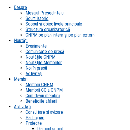
Despre
Mesajul Președintelui
Scurt istoric
Scopul şi obiectivele principale
Structura organizatorică
CNPM pe plan intern şi pe plan extern
Noutăți
Evenimente
Comunicate de presă
Noutățile CNPM
Noutățile Membrilor
Noi în presă
Activități
Membri
Membrii CNPM
Membrii CC a CNPM
Cum devin membru
Beneficiile afilierii
Activități
Consultare și avizare
Participări
Proiecte
Dialogul social