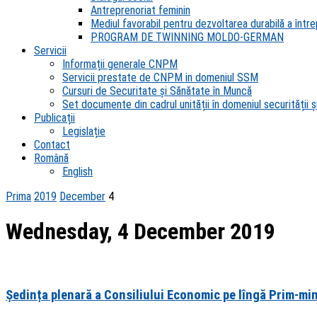
Antreprenoriat feminin
Mediul favorabil pentru dezvoltarea durabilă a întrep
PROGRAM DE TWINNING MOLDO-GERMAN
Servicii
Informații generale CNPM
Servicii prestate de CNPM in domeniul SSM
Cursuri de Securitate și Sănătate în Muncă
Set documente din cadrul unității în domeniul securității și
Publicații
Legislație
Contact
Română
English
Prima
2019
December
4
Wednesday, 4 December 2019
Ședința plenară a Consiliului Economic pe lîngă Prim-mi