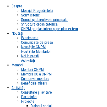
Despre
Mesajul Președintelui
Scurt istoric
Scopul şi obiectivele principale
Structura organizatorică
CNPM pe plan intern şi pe plan extern
Noutăți
Evenimente
Comunicate de presă
Noutățile CNPM
Noutățile Membrilor
Noi în presă
Activități
Membri
Membrii CNPM
Membrii CC a CNPM
Cum devin membru
Beneficiile afilierii
Activități
Consultare și avizare
Participări
Proiecte
Dialogul social