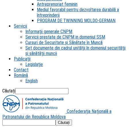
Antreprenoriat feminin
Mediul favorabil pentru dezvoltarea durabilă a
întreprinderii
PROGRAM DE TWINNING MOLDO-GERMAN
Servicii
Informații generale CNPM
Servicii prestate de CNPM in domeniul SSM
Cursuri de Securitate și Sănătate în Muncă
Set documente din cadrul unității în domeniul securității
și sănătății muncii
Publicații
Legislație
Contact
Română
English
Căutați
Confederația Națională a
Patronatului din Republica Moldova