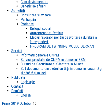
Cum devin membru
Beneficiile afilierii
Activități
Consultare și avizare
Participări
Proiecte
Dialogul social
Antreprenoriat feminin
Mediul favorabil pentru dezvoltarea durabilă a
întreprinderii
PROGRAM DE TWINNING MOLDO-GERMAN
Servicii
Informații generale CNPM
Servicii prestate de CNPM in domeniul SSM
Cursuri de Securitate și Sănătate în Muncă
Set documente din cadrul unității în domeniul securității
și sănătății muncii
Publicații
Legislație
Contact
Română
English
Prima
2019
October
16