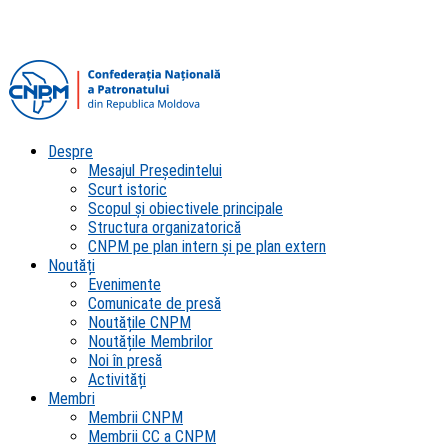
Despre
Mesajul Președintelui
Scurt istoric
Scopul şi obiectivele principale
Structura organizatorică
CNPM pe plan intern şi pe plan extern
Noutăți
Evenimente
Comunicate de presă
Noutățile CNPM
Noutățile Membrilor
Noi în presă
Activități
Membri
Membrii CNPM
Membrii CC a CNPM