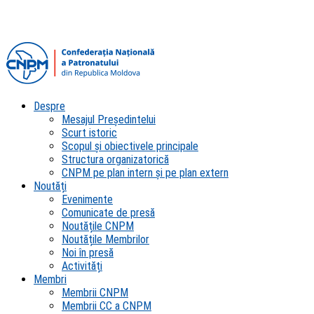
Despre
Mesajul Președintelui
Scurt istoric
Scopul şi obiectivele principale
Structura organizatorică
CNPM pe plan intern şi pe plan extern
Noutăți
Evenimente
Comunicate de presă
Noutățile CNPM
Noutățile Membrilor
Noi în presă
Activități
Membri
Membrii CNPM
Membrii CC a CNPM