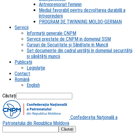
Antreprenoriat feminin
Mediul favorabil pentru dezvoltarea durabilă a
întreprinderii
PROGRAM DE TWINNING MOLDO-GERMAN
Servicii
Informații generale CNPM
Servicii prestate de CNPM in domeniul SSM
Cursuri de Securitate și Sănătate în Muncă
Set documente din cadrul unității în domeniul securității
și sănătății muncii
Publicații
Legislație
Contact
Română
English
Căutați
Confederația Națională a
Patronatului din Republica Moldova