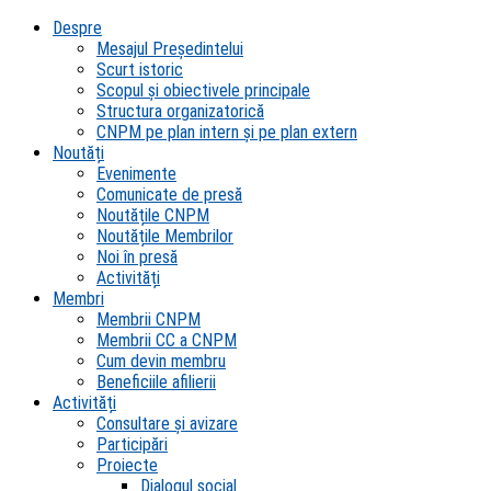
Despre
Mesajul Președintelui
Scurt istoric
Scopul şi obiectivele principale
Structura organizatorică
CNPM pe plan intern şi pe plan extern
Noutăți
Evenimente
Comunicate de presă
Noutățile CNPM
Noutățile Membrilor
Noi în presă
Activități
Membri
Membrii CNPM
Membrii CC a CNPM
Cum devin membru
Beneficiile afilierii
Activități
Consultare și avizare
Participări
Proiecte
Dialogul social