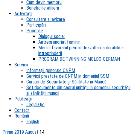
Cum devin membru
Beneficiile afilierii
Activități
Consultare și avizare
Participări
Proiecte
Dialogul social
Antreprenoriat feminin
Mediul favorabil pentru dezvoltarea durabilă a
întreprinderii
PROGRAM DE TWINNING MOLDO-GERMAN
Servicii
Informații generale CNPM
Servicii prestate de CNPM in domeniul SSM
Cursuri de Securitate și Sănătate în Muncă
Set documente din cadrul unității în domeniul securității
și sănătății muncii
Publicații
Legislație
Contact
Română
English
Prima
2019
August
14