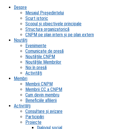
Despre
Mesajul Președintelui
Scurt istoric
Scopul şi obiectivele principale
Structura organizatorică
CNPM pe plan intern şi pe plan extern
Noutăți
Evenimente
Comunicate de presă
Noutățile CNPM
Noutățile Membrilor
Noi în presă
Activități
Membri
Membrii CNPM
Membrii CC a CNPM
Cum devin membru
Beneficiile afilierii
Activități
Consultare și avizare
Participări
Proiecte
Dialogul social