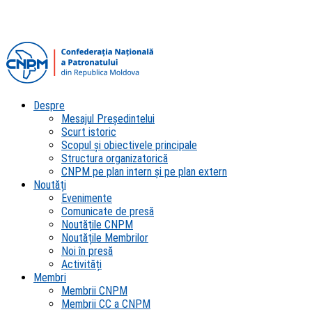
Despre
Mesajul Președintelui
Scurt istoric
Scopul şi obiectivele principale
Structura organizatorică
CNPM pe plan intern şi pe plan extern
Noutăți
Evenimente
Comunicate de presă
Noutățile CNPM
Noutățile Membrilor
Noi în presă
Activități
Membri
Membrii CNPM
Membrii CC a CNPM