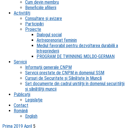
Cum devin membru
Beneficiile afilierii
Activități
Consultare și avizare
Participări
Proiecte
Dialogul social
Antreprenoriat feminin
Mediul favorabil pentru dezvoltarea durabilă a
întreprinderii
PROGRAM DE TWINNING MOLDO-GERMAN
Servicii
Informații generale CNPM
Servicii prestate de CNPM in domeniul SSM
Cursuri de Securitate și Sănătate în Muncă
Set documente din cadrul unității în domeniul securității
și sănătății muncii
Publicații
Legislație
Contact
Română
English
Prima
2019
April
5