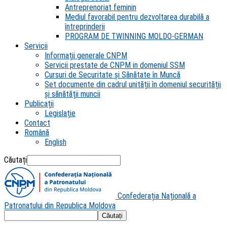
Antreprenoriat feminin
Mediul favorabil pentru dezvoltarea durabilă a
întreprinderii
PROGRAM DE TWINNING MOLDO-GERMAN
Servicii
Informații generale CNPM
Servicii prestate de CNPM in domeniul SSM
Cursuri de Securitate și Sănătate în Muncă
Set documente din cadrul unității în domeniul securității
și sănătății muncii
Publicații
Legislație
Contact
Română
English
Căutați
Confederația Națională a
Patronatului din Republica Moldova