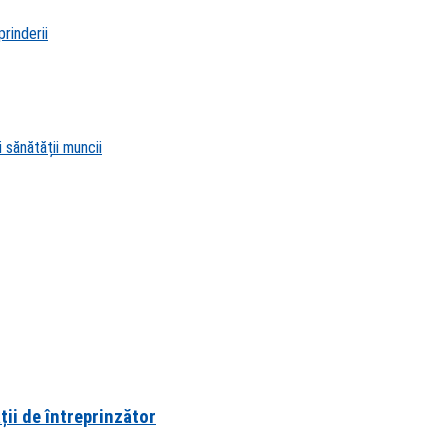
rinderii
 sănătății muncii
ții de întreprinzător