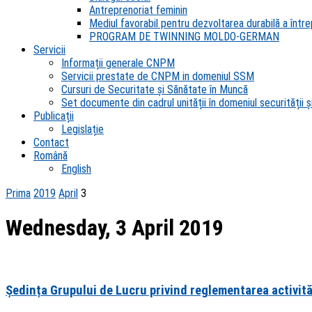
Antreprenoriat feminin
Mediul favorabil pentru dezvoltarea durabilă a întrep
PROGRAM DE TWINNING MOLDO-GERMAN
Servicii
Informații generale CNPM
Servicii prestate de CNPM in domeniul SSM
Cursuri de Securitate și Sănătate în Muncă
Set documente din cadrul unității în domeniul securității și
Publicații
Legislație
Contact
Română
English
Prima
2019
April
3
Wednesday, 3 April 2019
Ședința Grupului de Lucru privind reglementarea activită