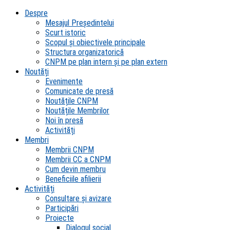
Despre
Mesajul Președintelui
Scurt istoric
Scopul şi obiectivele principale
Structura organizatorică
CNPM pe plan intern şi pe plan extern
Noutăți
Evenimente
Comunicate de presă
Noutățile CNPM
Noutățile Membrilor
Noi în presă
Activități
Membri
Membrii CNPM
Membrii CC a CNPM
Cum devin membru
Beneficiile afilierii
Activități
Consultare și avizare
Participări
Proiecte
Dialogul social