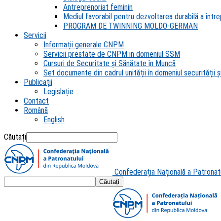
Antreprenoriat feminin
Mediul favorabil pentru dezvoltarea durabilă a întrep
PROGRAM DE TWINNING MOLDO-GERMAN
Servicii
Informații generale CNPM
Servicii prestate de CNPM in domeniul SSM
Cursuri de Securitate și Sănătate în Muncă
Set documente din cadrul unității în domeniul securității și
Publicații
Legislație
Contact
Română
English
Căutați
Confederația Națională a Patronat