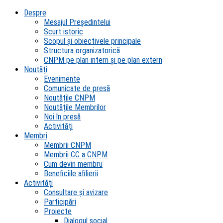
Despre
Mesajul Președintelui
Scurt istoric
Scopul şi obiectivele principale
Structura organizatorică
CNPM pe plan intern şi pe plan extern
Noutăți
Evenimente
Comunicate de presă
Noutățile CNPM
Noutățile Membrilor
Noi în presă
Activități
Membri
Membrii CNPM
Membrii CC a CNPM
Cum devin membru
Beneficiile afilierii
Activități
Consultare și avizare
Participări
Proiecte
Dialogul social