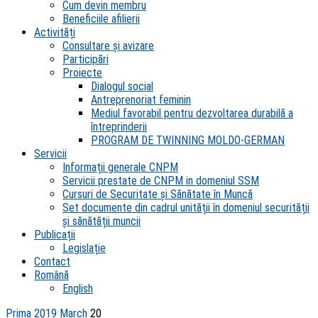
Cum devin membru
Beneficiile afilierii
Activități
Consultare și avizare
Participări
Proiecte
Dialogul social
Antreprenoriat feminin
Mediul favorabil pentru dezvoltarea durabilă a
întreprinderii
PROGRAM DE TWINNING MOLDO-GERMAN
Servicii
Informații generale CNPM
Servicii prestate de CNPM in domeniul SSM
Cursuri de Securitate și Sănătate în Muncă
Set documente din cadrul unității în domeniul securității
și sănătății muncii
Publicații
Legislație
Contact
Română
English
Prima
2019
March
20