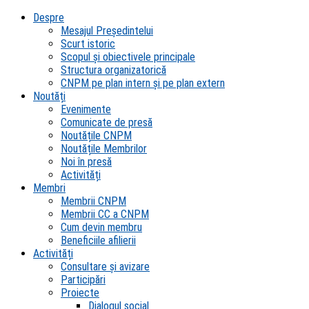
Despre
Mesajul Președintelui
Scurt istoric
Scopul şi obiectivele principale
Structura organizatorică
CNPM pe plan intern şi pe plan extern
Noutăți
Evenimente
Comunicate de presă
Noutățile CNPM
Noutățile Membrilor
Noi în presă
Activități
Membri
Membrii CNPM
Membrii CC a CNPM
Cum devin membru
Beneficiile afilierii
Activități
Consultare și avizare
Participări
Proiecte
Dialogul social