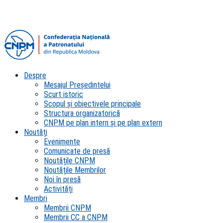
Despre
Mesajul Președintelui
Scurt istoric
Scopul şi obiectivele principale
Structura organizatorică
CNPM pe plan intern şi pe plan extern
Noutăți
Evenimente
Comunicate de presă
Noutățile CNPM
Noutățile Membrilor
Noi în presă
Activități
Membri
Membrii CNPM
Membrii CC a CNPM