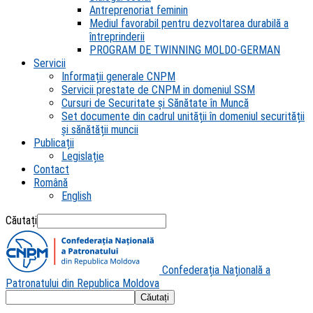
Antreprenoriat feminin
Mediul favorabil pentru dezvoltarea durabilă a
întreprinderii
PROGRAM DE TWINNING MOLDO-GERMAN
Servicii
Informații generale CNPM
Servicii prestate de CNPM in domeniul SSM
Cursuri de Securitate și Sănătate în Muncă
Set documente din cadrul unității în domeniul securității
și sănătății muncii
Publicații
Legislație
Contact
Română
English
Căutați
Confederația Națională a
Patronatului din Republica Moldova