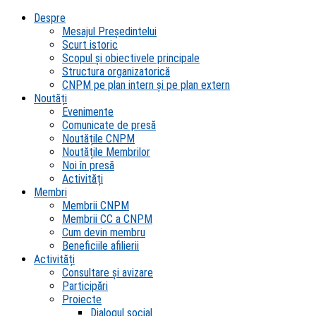
Despre
Mesajul Președintelui
Scurt istoric
Scopul şi obiectivele principale
Structura organizatorică
CNPM pe plan intern şi pe plan extern
Noutăți
Evenimente
Comunicate de presă
Noutățile CNPM
Noutățile Membrilor
Noi în presă
Activități
Membri
Membrii CNPM
Membrii CC a CNPM
Cum devin membru
Beneficiile afilierii
Activități
Consultare și avizare
Participări
Proiecte
Dialogul social