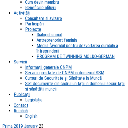
Cum devin membru
Beneficiile afilierii
Activități
Consultare și avizare
Participări
Proiecte
Dialogul social
Antreprenoriat feminin
Mediul favorabil pentru dezvoltarea durabilă a
întreprinderii
PROGRAM DE TWINNING MOLDO-GERMAN
Servicii
Informații generale CNPM
Servicii prestate de CNPM in domeniul SSM
Cursuri de Securitate și Sănătate în Muncă
Set documente din cadrul unității în domeniul securității
și sănătății muncii
Publicații
Legislație
Contact
Română
English
Prima
2019
January
23