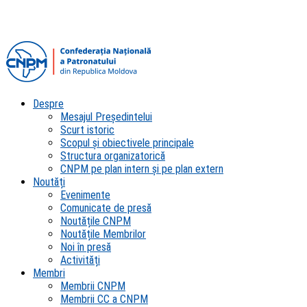
Despre
Mesajul Președintelui
Scurt istoric
Scopul şi obiectivele principale
Structura organizatorică
CNPM pe plan intern şi pe plan extern
Noutăți
Evenimente
Comunicate de presă
Noutățile CNPM
Noutățile Membrilor
Noi în presă
Activități
Membri
Membrii CNPM
Membrii CC a CNPM