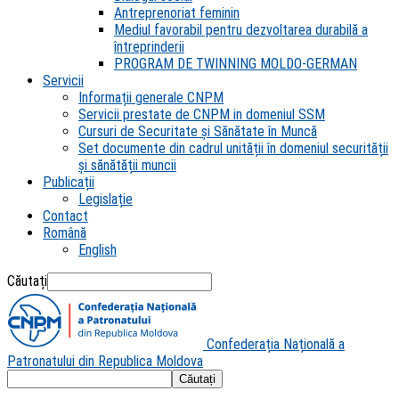
Antreprenoriat feminin
Mediul favorabil pentru dezvoltarea durabilă a
întreprinderii
PROGRAM DE TWINNING MOLDO-GERMAN
Servicii
Informații generale CNPM
Servicii prestate de CNPM in domeniul SSM
Cursuri de Securitate și Sănătate în Muncă
Set documente din cadrul unității în domeniul securității
și sănătății muncii
Publicații
Legislație
Contact
Română
English
Căutați
Confederația Națională a
Patronatului din Republica Moldova