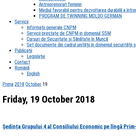
Antreprenoriat feminin
Mediul favorabil pentru dezvoltarea durabilă a întrep
PROGRAM DE TWINNING MOLDO-GERMAN
Servicii
Informații generale CNPM
Servicii prestate de CNPM in domeniul SSM
Cursuri de Securitate și Sănătate în Muncă
Set documente din cadrul unității în domeniul securității și
Publicații
Legislație
Contact
Română
English
Prima
2018
October
19
Friday, 19 October 2018
Ședința Grupului 4 al Consiliului Economic pe lîngă Prim