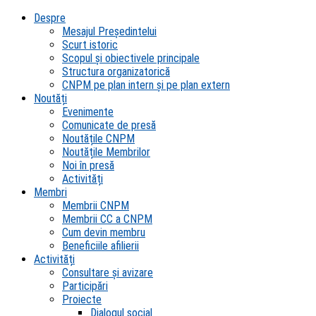
Despre
Mesajul Președintelui
Scurt istoric
Scopul şi obiectivele principale
Structura organizatorică
CNPM pe plan intern şi pe plan extern
Noutăți
Evenimente
Comunicate de presă
Noutățile CNPM
Noutățile Membrilor
Noi în presă
Activități
Membri
Membrii CNPM
Membrii CC a CNPM
Cum devin membru
Beneficiile afilierii
Activități
Consultare și avizare
Participări
Proiecte
Dialogul social