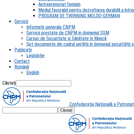
Antreprenoriat feminin
Mediul favorabil pentru dezvoltarea durabilă a întrep
PROGRAM DE TWINNING MOLDO-GERMAN
Servicii
Informații generale CNPM
Servicii prestate de CNPM in domeniul SSM
Cursuri de Securitate și Sănătate în Muncă
Set documente din cadrul unității în domeniul securității și
Publicații
Legislație
Contact
Română
English
Căutați
Confederația Națională a Patronat