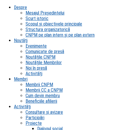
Despre
Mesajul Președintelui
Scurt istoric
Scopul şi obiectivele principale
Structura organizatorică
CNPM pe plan intern şi pe plan extern
Noutăți
Evenimente
Comunicate de presă
Noutățile CNPM
Noutățile Membrilor
Noi în presă
Activități
Membri
Membrii CNPM
Membrii CC a CNPM
Cum devin membru
Beneficiile afilierii
Activități
Consultare și avizare
Participări
Proiecte
Dialogul social