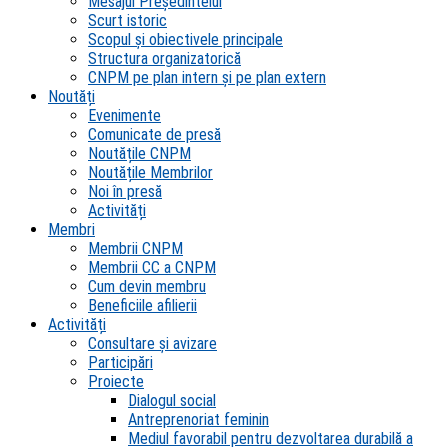
Mesajul Președintelui
Scurt istoric
Scopul şi obiectivele principale
Structura organizatorică
CNPM pe plan intern şi pe plan extern
Noutăți
Evenimente
Comunicate de presă
Noutățile CNPM
Noutățile Membrilor
Noi în presă
Activități
Membri
Membrii CNPM
Membrii CC a CNPM
Cum devin membru
Beneficiile afilierii
Activități
Consultare și avizare
Participări
Proiecte
Dialogul social
Antreprenoriat feminin
Mediul favorabil pentru dezvoltarea durabilă a