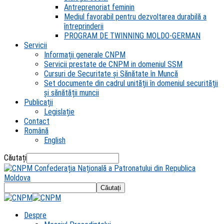
Antreprenoriat feminin
Mediul favorabil pentru dezvoltarea durabilă a
întreprinderii
PROGRAM DE TWINNING MOLDO-GERMAN
Servicii
Informații generale CNPM
Servicii prestate de CNPM in domeniul SSM
Cursuri de Securitate și Sănătate în Muncă
Set documente din cadrul unității în domeniul securității
și sănătății muncii
Publicații
Legislație
Contact
Română
English
Căutați
Confederația Națională a Patronatului din Republica
Moldova
Despre