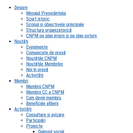
Despre
Mesajul Președintelui
Scurt istoric
Scopul şi obiectivele principale
Structura organizatorică
CNPM pe plan intern şi pe plan extern
Noutăți
Evenimente
Comunicate de presă
Noutățile CNPM
Noutățile Membrilor
Noi în presă
Activități
Membri
Membrii CNPM
Membrii CC a CNPM
Cum devin membru
Beneficiile afilierii
Activități
Consultare și avizare
Participări
Proiecte
Dialogul social