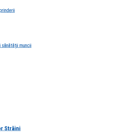
rinderii
 sănătății muncii
r Străini