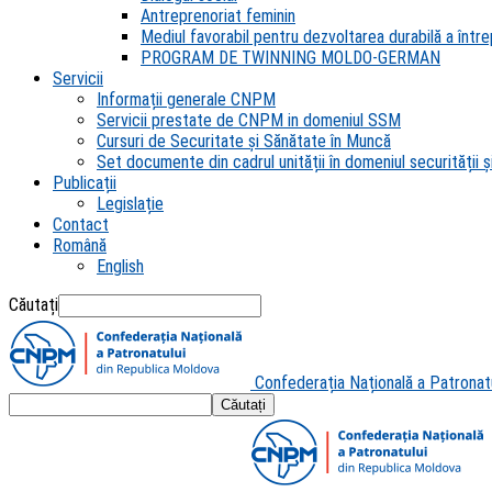
Antreprenoriat feminin
Mediul favorabil pentru dezvoltarea durabilă a întrep
PROGRAM DE TWINNING MOLDO-GERMAN
Servicii
Informații generale CNPM
Servicii prestate de CNPM in domeniul SSM
Cursuri de Securitate și Sănătate în Muncă
Set documente din cadrul unității în domeniul securității și
Publicații
Legislație
Contact
Română
English
Căutați
Confederația Națională a Patronat