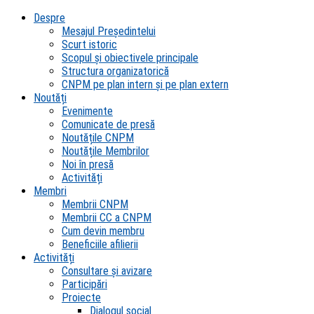
Despre
Mesajul Președintelui
Scurt istoric
Scopul şi obiectivele principale
Structura organizatorică
CNPM pe plan intern şi pe plan extern
Noutăți
Evenimente
Comunicate de presă
Noutățile CNPM
Noutățile Membrilor
Noi în presă
Activități
Membri
Membrii CNPM
Membrii CC a CNPM
Cum devin membru
Beneficiile afilierii
Activități
Consultare și avizare
Participări
Proiecte
Dialogul social