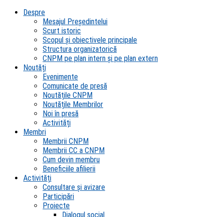
Despre
Mesajul Președintelui
Scurt istoric
Scopul şi obiectivele principale
Structura organizatorică
CNPM pe plan intern şi pe plan extern
Noutăți
Evenimente
Comunicate de presă
Noutățile CNPM
Noutățile Membrilor
Noi în presă
Activități
Membri
Membrii CNPM
Membrii CC a CNPM
Cum devin membru
Beneficiile afilierii
Activități
Consultare și avizare
Participări
Proiecte
Dialogul social