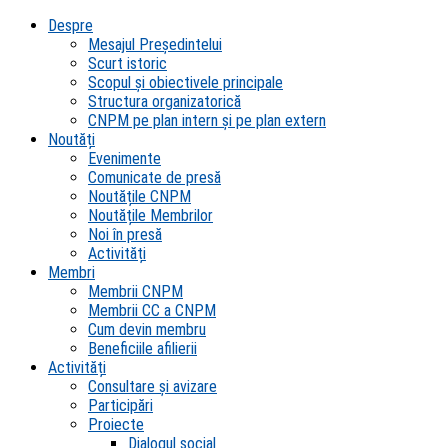
Despre
Mesajul Președintelui
Scurt istoric
Scopul şi obiectivele principale
Structura organizatorică
CNPM pe plan intern şi pe plan extern
Noutăți
Evenimente
Comunicate de presă
Noutățile CNPM
Noutățile Membrilor
Noi în presă
Activități
Membri
Membrii CNPM
Membrii CC a CNPM
Cum devin membru
Beneficiile afilierii
Activități
Consultare și avizare
Participări
Proiecte
Dialogul social