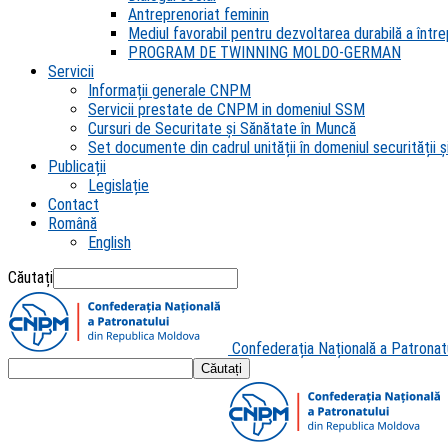
Antreprenoriat feminin
Mediul favorabil pentru dezvoltarea durabilă a întrep
PROGRAM DE TWINNING MOLDO-GERMAN
Servicii
Informații generale CNPM
Servicii prestate de CNPM in domeniul SSM
Cursuri de Securitate și Sănătate în Muncă
Set documente din cadrul unității în domeniul securității și
Publicații
Legislație
Contact
Română
English
Căutați
Confederația Națională a Patronat