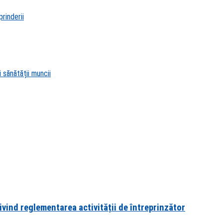
rinderii
 sănătății muncii
ivind reglementarea activității de întreprinzător