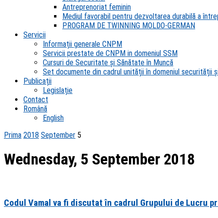
Antreprenoriat feminin
Mediul favorabil pentru dezvoltarea durabilă a întrep
PROGRAM DE TWINNING MOLDO-GERMAN
Servicii
Informații generale CNPM
Servicii prestate de CNPM in domeniul SSM
Cursuri de Securitate și Sănătate în Muncă
Set documente din cadrul unității în domeniul securității și
Publicații
Legislație
Contact
Română
English
Prima
2018
September
5
Wednesday, 5 September 2018
Codul Vamal va fi discutat în cadrul Grupului de Lucru pr