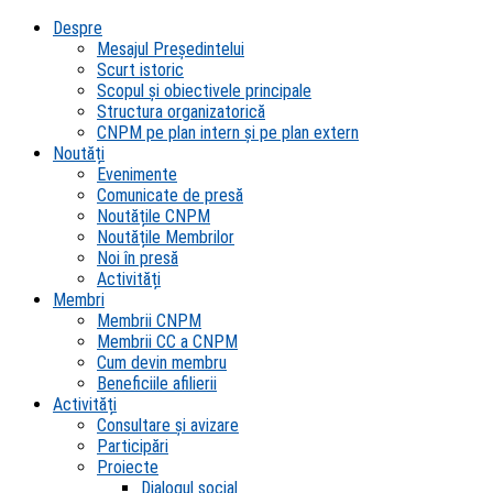
Despre
Mesajul Președintelui
Scurt istoric
Scopul şi obiectivele principale
Structura organizatorică
CNPM pe plan intern şi pe plan extern
Noutăți
Evenimente
Comunicate de presă
Noutățile CNPM
Noutățile Membrilor
Noi în presă
Activități
Membri
Membrii CNPM
Membrii CC a CNPM
Cum devin membru
Beneficiile afilierii
Activități
Consultare și avizare
Participări
Proiecte
Dialogul social