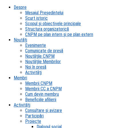
Despre
Mesajul Președintelui
Scurt istoric
Scopul şi obiectivele principale
Structura organizatorică
CNPM pe plan intern şi pe plan extern
Noutăți
Evenimente
Comunicate de presă
Noutățile CNPM
Noutățile Membrilor
Noi în presă
Activități
Membri
Membrii CNPM
Membrii CC a CNPM
Cum devin membru
Beneficiile afilierii
Activități
Consultare și avizare
Participări
Proiecte
Dialogul social