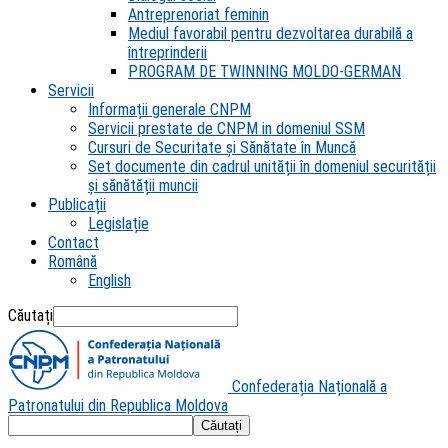
Antreprenoriat feminin
Mediul favorabil pentru dezvoltarea durabilă a
întreprinderii
PROGRAM DE TWINNING MOLDO-GERMAN
Servicii
Informații generale CNPM
Servicii prestate de CNPM in domeniul SSM
Cursuri de Securitate și Sănătate în Muncă
Set documente din cadrul unității în domeniul securității
și sănătății muncii
Publicații
Legislație
Contact
Română
English
Căutați
Confederația Națională a
Patronatului din Republica Moldova