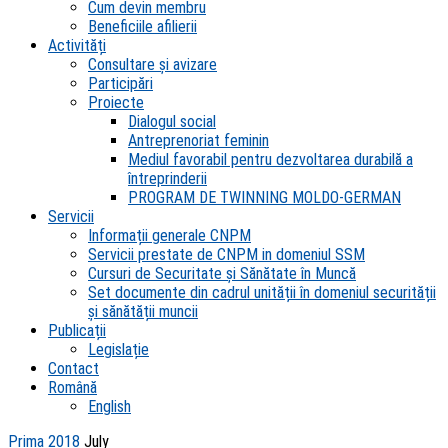
Cum devin membru
Beneficiile afilierii
Activități
Consultare și avizare
Participări
Proiecte
Dialogul social
Antreprenoriat feminin
Mediul favorabil pentru dezvoltarea durabilă a
întreprinderii
PROGRAM DE TWINNING MOLDO-GERMAN
Servicii
Informații generale CNPM
Servicii prestate de CNPM in domeniul SSM
Cursuri de Securitate și Sănătate în Muncă
Set documente din cadrul unității în domeniul securității
și sănătății muncii
Publicații
Legislație
Contact
Română
English
Prima
2018
July