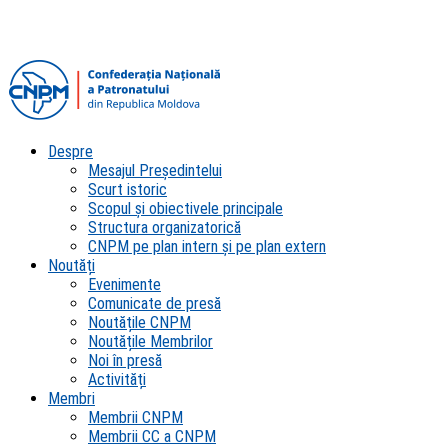
Despre
Mesajul Președintelui
Scurt istoric
Scopul şi obiectivele principale
Structura organizatorică
CNPM pe plan intern şi pe plan extern
Noutăți
Evenimente
Comunicate de presă
Noutățile CNPM
Noutățile Membrilor
Noi în presă
Activități
Membri
Membrii CNPM
Membrii CC a CNPM