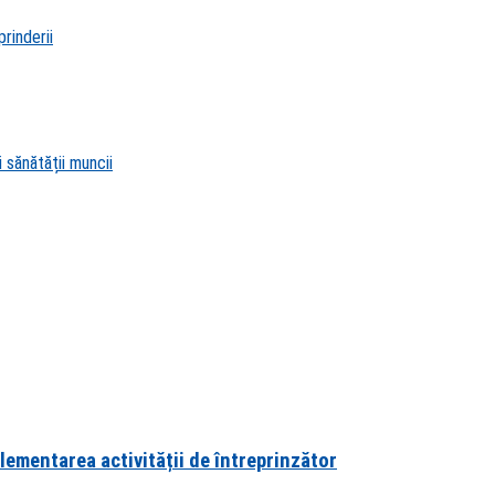
rinderii
 sănătății muncii
lementarea activității de întreprinzător