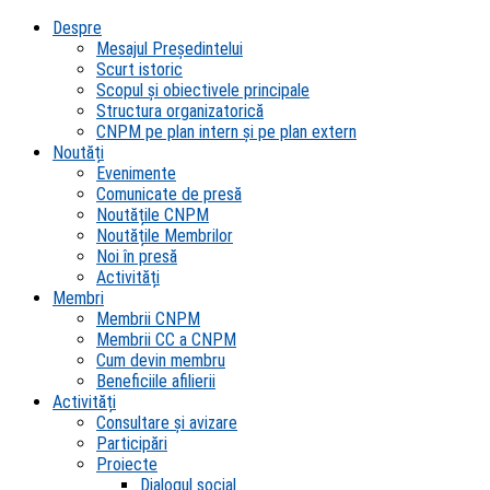
Despre
Mesajul Președintelui
Scurt istoric
Scopul şi obiectivele principale
Structura organizatorică
CNPM pe plan intern şi pe plan extern
Noutăți
Evenimente
Comunicate de presă
Noutățile CNPM
Noutățile Membrilor
Noi în presă
Activități
Membri
Membrii CNPM
Membrii CC a CNPM
Cum devin membru
Beneficiile afilierii
Activități
Consultare și avizare
Participări
Proiecte
Dialogul social