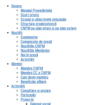
Despre
Mesajul Președintelui
Scurt istoric
Scopul şi obiectivele principale
Structura organizatorică
CNPM pe plan intern şi pe plan extern
Noutăți
Evenimente
Comunicate de presă
Noutățile CNPM
Noutățile Membrilor
Noi în presă
Activități
Membri
Membrii CNPM
Membrii CC a CNPM
Cum devin membru
Beneficiile afilierii
Activități
Consultare și avizare
Participări
Proiecte
Dialogul social