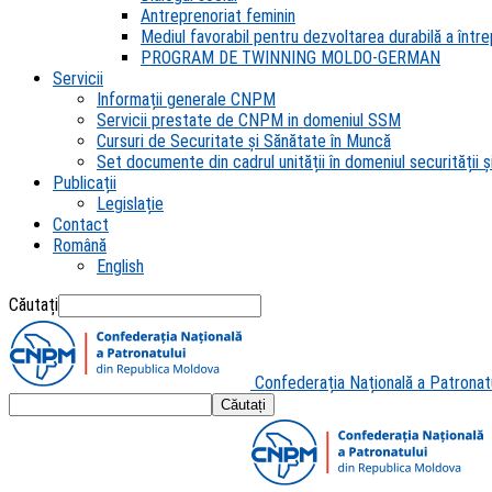
Antreprenoriat feminin
Mediul favorabil pentru dezvoltarea durabilă a întrep
PROGRAM DE TWINNING MOLDO-GERMAN
Servicii
Informații generale CNPM
Servicii prestate de CNPM in domeniul SSM
Cursuri de Securitate și Sănătate în Muncă
Set documente din cadrul unității în domeniul securității și
Publicații
Legislație
Contact
Română
English
Căutați
Confederația Națională a Patronat