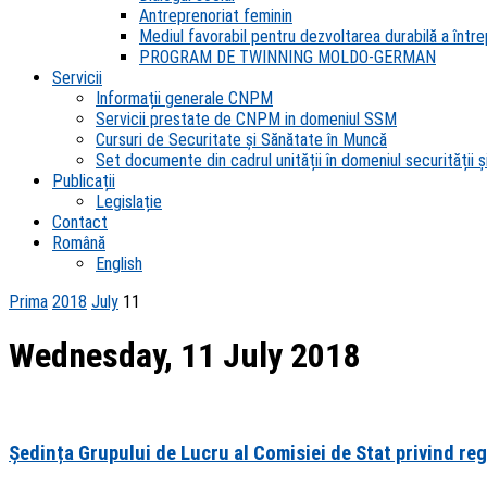
Antreprenoriat feminin
Mediul favorabil pentru dezvoltarea durabilă a întrep
PROGRAM DE TWINNING MOLDO-GERMAN
Servicii
Informații generale CNPM
Servicii prestate de CNPM in domeniul SSM
Cursuri de Securitate și Sănătate în Muncă
Set documente din cadrul unității în domeniul securității și
Publicații
Legislație
Contact
Română
English
Prima
2018
July
11
Wednesday, 11 July 2018
Ședința Grupului de Lucru al Comisiei de Stat privind reg