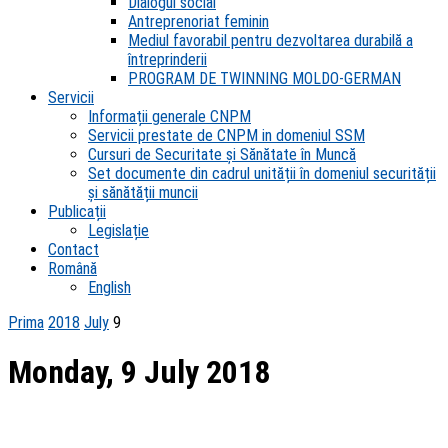
Dialogul social
Antreprenoriat feminin
Mediul favorabil pentru dezvoltarea durabilă a
întreprinderii
PROGRAM DE TWINNING MOLDO-GERMAN
Servicii
Informații generale CNPM
Servicii prestate de CNPM in domeniul SSM
Cursuri de Securitate și Sănătate în Muncă
Set documente din cadrul unității în domeniul securității
și sănătății muncii
Publicații
Legislație
Contact
Română
English
Prima
2018
July
9
Monday, 9 July 2018