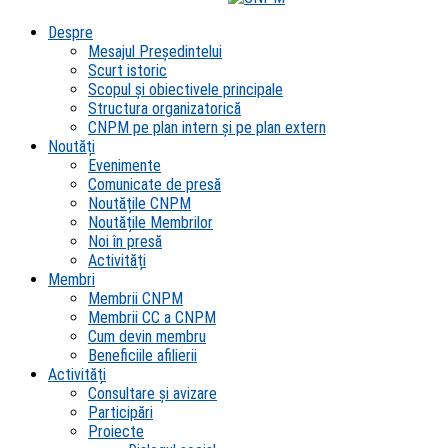
Despre
Mesajul Președintelui
Scurt istoric
Scopul şi obiectivele principale
Structura organizatorică
CNPM pe plan intern şi pe plan extern
Noutăți
Evenimente
Comunicate de presă
Noutățile CNPM
Noutățile Membrilor
Noi în presă
Activități
Membri
Membrii CNPM
Membrii CC a CNPM
Cum devin membru
Beneficiile afilierii
Activități
Consultare și avizare
Participări
Proiecte