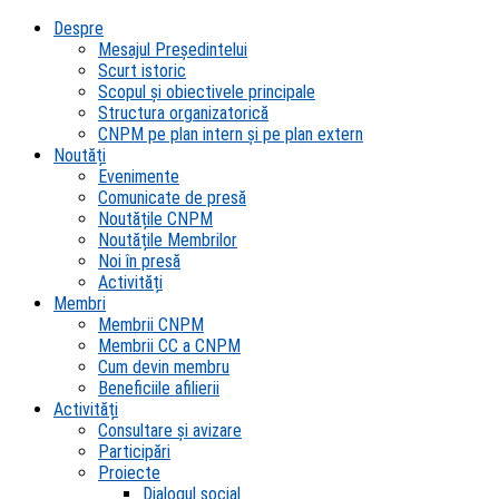
Despre
Mesajul Președintelui
Scurt istoric
Scopul şi obiectivele principale
Structura organizatorică
CNPM pe plan intern şi pe plan extern
Noutăți
Evenimente
Comunicate de presă
Noutățile CNPM
Noutățile Membrilor
Noi în presă
Activități
Membri
Membrii CNPM
Membrii CC a CNPM
Cum devin membru
Beneficiile afilierii
Activități
Consultare și avizare
Participări
Proiecte
Dialogul social