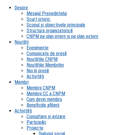
Despre
Mesajul Președintelui
Scurt istoric
Scopul şi obiectivele principale
Structura organizatorică
CNPM pe plan intern şi pe plan extern
Noutăți
Evenimente
Comunicate de presă
Noutățile CNPM
Noutățile Membrilor
Noi în presă
Activități
Membri
Membrii CNPM
Membrii CC a CNPM
Cum devin membru
Beneficiile afilierii
Activități
Consultare și avizare
Participări
Proiecte
Dialogul social