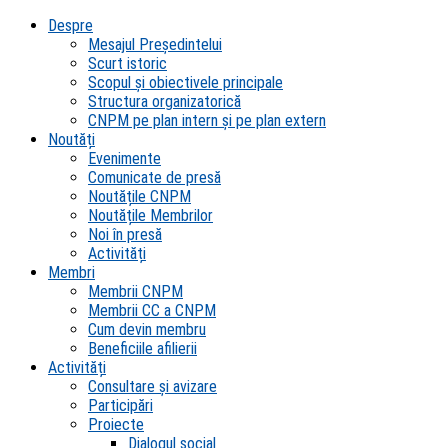
Despre
Mesajul Președintelui
Scurt istoric
Scopul şi obiectivele principale
Structura organizatorică
CNPM pe plan intern şi pe plan extern
Noutăți
Evenimente
Comunicate de presă
Noutățile CNPM
Noutățile Membrilor
Noi în presă
Activități
Membri
Membrii CNPM
Membrii CC a CNPM
Cum devin membru
Beneficiile afilierii
Activități
Consultare și avizare
Participări
Proiecte
Dialogul social