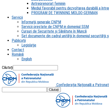
Antreprenoriat feminin
Mediul favorabil pentru dezvoltarea durabilă a întrep
PROGRAM DE TWINNING MOLDO-GERMAN
Servicii
Informații generale CNPM
Servicii prestate de CNPM in domeniul SSM
Cursuri de Securitate și Sănătate în Muncă
Set documente din cadrul unității în domeniul securității și
Publicații
Legislație
Contact
Română
English
Căutați
Confederația Națională a Patronat