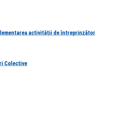
lementarea activității de întreprinzător
ri Colective