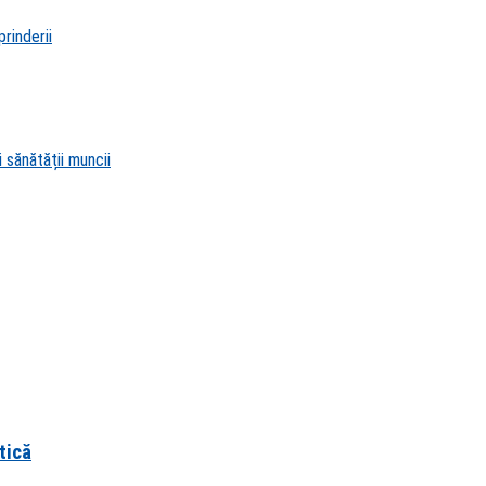
rinderii
 sănătății muncii
tică