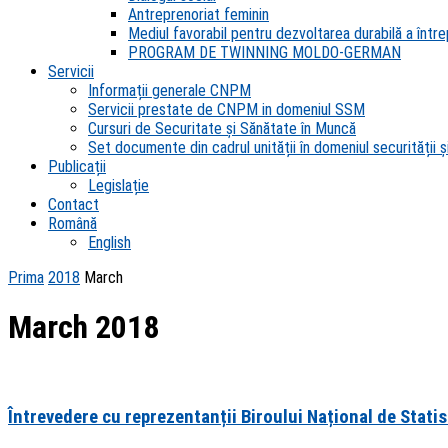
Antreprenoriat feminin
Mediul favorabil pentru dezvoltarea durabilă a întrep
PROGRAM DE TWINNING MOLDO-GERMAN
Servicii
Informații generale CNPM
Servicii prestate de CNPM in domeniul SSM
Cursuri de Securitate și Sănătate în Muncă
Set documente din cadrul unității în domeniul securității și
Publicații
Legislație
Contact
Română
English
Prima
2018
March
March 2018
Întrevedere cu reprezentanții Biroului Național de Statis