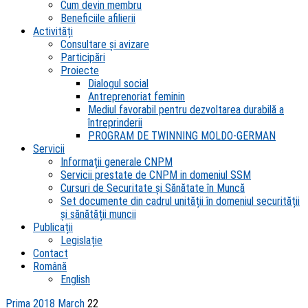
Cum devin membru
Beneficiile afilierii
Activități
Consultare și avizare
Participări
Proiecte
Dialogul social
Antreprenoriat feminin
Mediul favorabil pentru dezvoltarea durabilă a
întreprinderii
PROGRAM DE TWINNING MOLDO-GERMAN
Servicii
Informații generale CNPM
Servicii prestate de CNPM in domeniul SSM
Cursuri de Securitate și Sănătate în Muncă
Set documente din cadrul unității în domeniul securității
și sănătății muncii
Publicații
Legislație
Contact
Română
English
Prima
2018
March
22