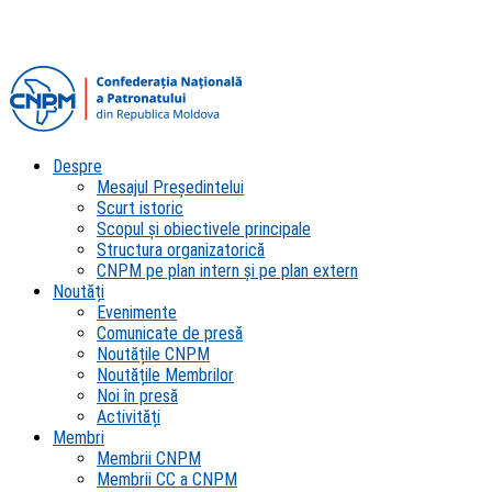
Despre
Mesajul Președintelui
Scurt istoric
Scopul şi obiectivele principale
Structura organizatorică
CNPM pe plan intern şi pe plan extern
Noutăți
Evenimente
Comunicate de presă
Noutățile CNPM
Noutățile Membrilor
Noi în presă
Activități
Membri
Membrii CNPM
Membrii CC a CNPM