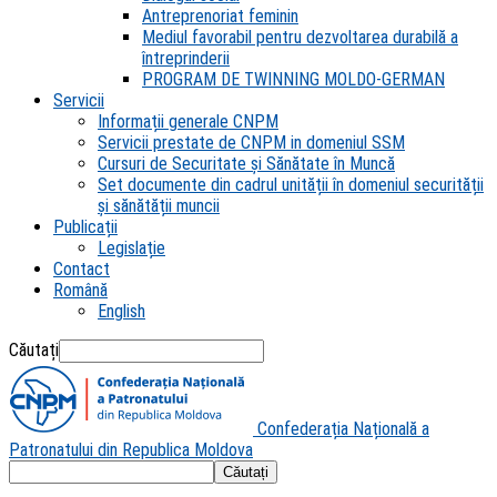
Antreprenoriat feminin
Mediul favorabil pentru dezvoltarea durabilă a
întreprinderii
PROGRAM DE TWINNING MOLDO-GERMAN
Servicii
Informații generale CNPM
Servicii prestate de CNPM in domeniul SSM
Cursuri de Securitate și Sănătate în Muncă
Set documente din cadrul unității în domeniul securității
și sănătății muncii
Publicații
Legislație
Contact
Română
English
Căutați
Confederația Națională a
Patronatului din Republica Moldova