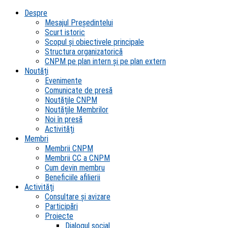
Despre
Mesajul Președintelui
Scurt istoric
Scopul şi obiectivele principale
Structura organizatorică
CNPM pe plan intern şi pe plan extern
Noutăți
Evenimente
Comunicate de presă
Noutățile CNPM
Noutățile Membrilor
Noi în presă
Activități
Membri
Membrii CNPM
Membrii CC a CNPM
Cum devin membru
Beneficiile afilierii
Activități
Consultare și avizare
Participări
Proiecte
Dialogul social