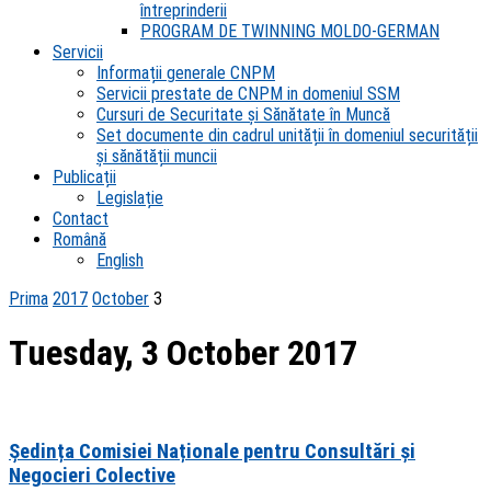
întreprinderii
PROGRAM DE TWINNING MOLDO-GERMAN
Servicii
Informații generale CNPM
Servicii prestate de CNPM in domeniul SSM
Cursuri de Securitate și Sănătate în Muncă
Set documente din cadrul unității în domeniul securității
și sănătății muncii
Publicații
Legislație
Contact
Română
English
Prima
2017
October
3
Tuesday, 3 October 2017
Ședința Comisiei Naționale pentru Consultări și
Negocieri Colective