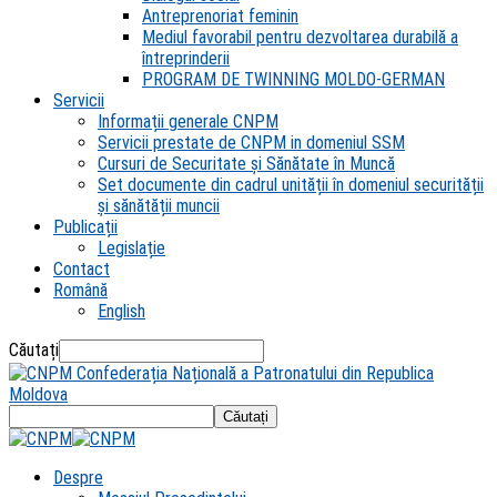
Antreprenoriat feminin
Mediul favorabil pentru dezvoltarea durabilă a
întreprinderii
PROGRAM DE TWINNING MOLDO-GERMAN
Servicii
Informații generale CNPM
Servicii prestate de CNPM in domeniul SSM
Cursuri de Securitate și Sănătate în Muncă
Set documente din cadrul unității în domeniul securității
și sănătății muncii
Publicații
Legislație
Contact
Română
English
Căutați
Confederația Națională a Patronatului din Republica
Moldova
Despre