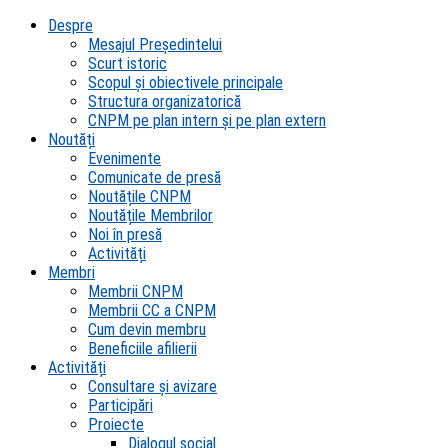
Despre
Mesajul Președintelui
Scurt istoric
Scopul şi obiectivele principale
Structura organizatorică
CNPM pe plan intern şi pe plan extern
Noutăți
Evenimente
Comunicate de presă
Noutățile CNPM
Noutățile Membrilor
Noi în presă
Activități
Membri
Membrii CNPM
Membrii CC a CNPM
Cum devin membru
Beneficiile afilierii
Activități
Consultare și avizare
Participări
Proiecte
Dialogul social