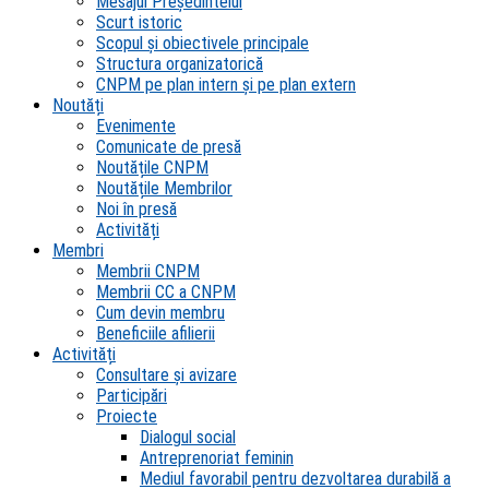
Mesajul Președintelui
Scurt istoric
Scopul şi obiectivele principale
Structura organizatorică
CNPM pe plan intern şi pe plan extern
Noutăți
Evenimente
Comunicate de presă
Noutățile CNPM
Noutățile Membrilor
Noi în presă
Activități
Membri
Membrii CNPM
Membrii CC a CNPM
Cum devin membru
Beneficiile afilierii
Activități
Consultare și avizare
Participări
Proiecte
Dialogul social
Antreprenoriat feminin
Mediul favorabil pentru dezvoltarea durabilă a