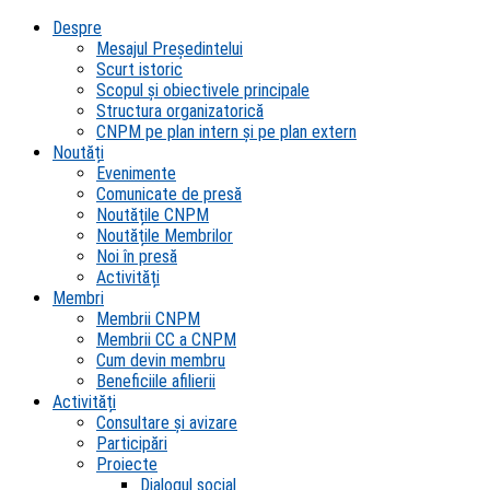
Despre
Mesajul Președintelui
Scurt istoric
Scopul şi obiectivele principale
Structura organizatorică
CNPM pe plan intern şi pe plan extern
Noutăți
Evenimente
Comunicate de presă
Noutățile CNPM
Noutățile Membrilor
Noi în presă
Activități
Membri
Membrii CNPM
Membrii CC a CNPM
Cum devin membru
Beneficiile afilierii
Activități
Consultare și avizare
Participări
Proiecte
Dialogul social