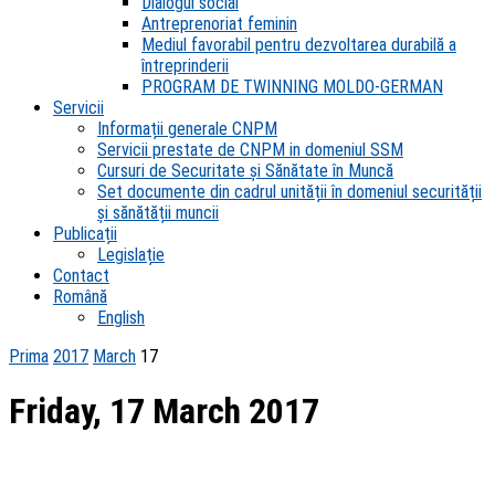
Dialogul social
Antreprenoriat feminin
Mediul favorabil pentru dezvoltarea durabilă a
întreprinderii
PROGRAM DE TWINNING MOLDO-GERMAN
Servicii
Informații generale CNPM
Servicii prestate de CNPM in domeniul SSM
Cursuri de Securitate și Sănătate în Muncă
Set documente din cadrul unității în domeniul securității
și sănătății muncii
Publicații
Legislație
Contact
Română
English
Prima
2017
March
17
Friday, 17 March 2017