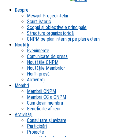
Despre
Mesajul Președintelui
Scurt istoric
Scopul şi obiectivele principale
Structura organizatorică
CNPM pe plan intern şi pe plan extern
Noutăți
Evenimente
Comunicate de presă
Noutățile CNPM
Noutățile Membrilor
Noi în presă
Activități
Membri
Membrii CNPM
Membrii CC a CNPM
Cum devin membru
Beneficiile afilierii
Activități
Consultare și avizare
Participări
Proiecte