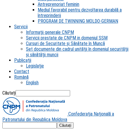
Antreprenoriat feminin
Mediul favorabil pentru dezvoltarea durabilă a
întreprinderii
PROGRAM DE TWINNING MOLDO-GERMAN
Servicii
Informații generale CNPM
Servicii prestate de CNPM in domeniul SSM
Cursuri de Securitate și Sănătate în Muncă
Set documente din cadrul unității în domeniul securității
și sănătății muncii
Publicații
Legislație
Contact
Română
English
Căutați
Confederația Națională a
Patronatului din Republica Moldova