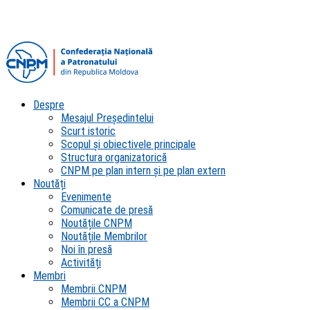
Despre
Mesajul Președintelui
Scurt istoric
Scopul şi obiectivele principale
Structura organizatorică
CNPM pe plan intern şi pe plan extern
Noutăți
Evenimente
Comunicate de presă
Noutățile CNPM
Noutățile Membrilor
Noi în presă
Activități
Membri
Membrii CNPM
Membrii CC a CNPM