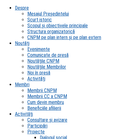
Despre
Mesajul Președintelui
Scurt istoric
Scopul şi obiectivele principale
Structura organizatorică
CNPM pe plan intern şi pe plan extern
Noutăți
Evenimente
Comunicate de presă
Noutățile CNPM
Noutățile Membrilor
Noi în presă
Activități
Membri
Membrii CNPM
Membrii CC a CNPM
Cum devin membru
Beneficiile afilierii
Activități
Consultare și avizare
Participări
Proiecte
Dialogul social