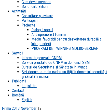
Cum devin membru
Beneficiile afilierii
Activități
Consultare și avizare
Participări
Proiecte
Dialogul social
Antreprenoriat feminin
Mediul favorabil pentru dezvoltarea durabilă a
întreprinderii
PROGRAM DE TWINNING MOLDO-GERMAN
Servicii
Informații generale CNPM
Servicii prestate de CNPM in domeniul SSM
Cursuri de Securitate și Sănătate în Muncă
Set documente din cadrul unității în domeniul securității
și sănătății muncii
Publicații
Legislație
Contact
Română
English
Prima
2013
November
12